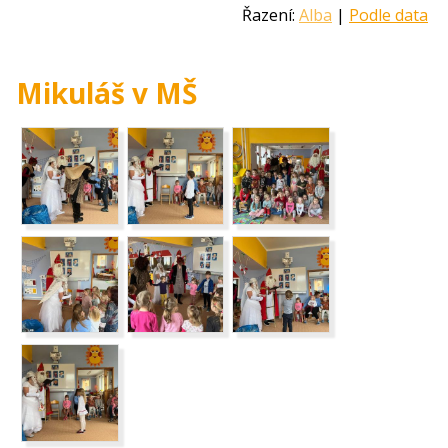
Řazení:
Alba
|
Podle data
Mikuláš v MŠ