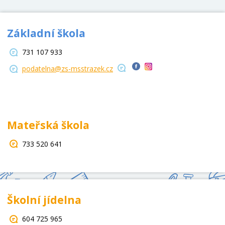
Základní škola
731 107 933
podatelna@zs-msstrazek.cz
Mateřská škola
733 520 641
Školní jídelna
604 725 965