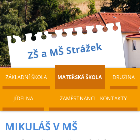
ZÁKLADNÍ ŠKOLA
MATEŘSKÁ ŠKOLA
DRUŽINA
JÍDELNA
ZAMĚSTNANCI - KONTAKTY
MIKULÁŠ V MŠ