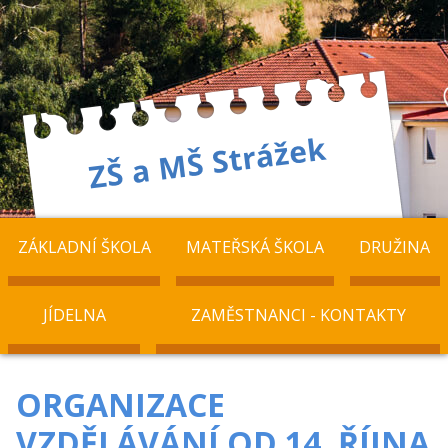
ZÁKLADNÍ ŠKOLA
MATEŘSKÁ ŠKOLA
DRUŽINA
JÍDELNA
ZAMĚSTNANCI - KONTAKTY
ORGANIZACE
VZDĚLÁVÁNÍ OD 14. ŘÍJNA