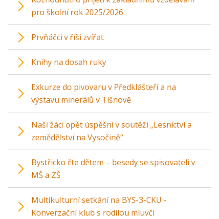
pro školní rok 2025/2026
Prvňáčci v říši zvířat
Knihy na dosah ruky
Exkurze do pivovaru v Předklášteří a na
výstavu minerálů v Tišnově
Naši žáci opět úspěšní v soutěži „Lesnictví a
zemědělství na Vysočině“
Bystřicko čte dětem – besedy se spisovateli v
MŠ a ZŠ
Multikulturní setkání na BYS-3-CKU -
Konverzační klub s rodilou mluvčí