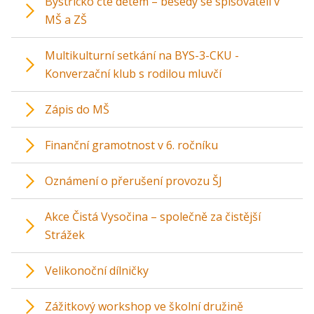
Bystřicko čte dětem – besedy se spisovateli v
MŠ a ZŠ
Multikulturní setkání na BYS-3-CKU -
Konverzační klub s rodilou mluvčí
Zápis do MŠ
Finanční gramotnost v 6. ročníku
Oznámení o přerušení provozu ŠJ
Akce Čistá Vysočina – společně za čistější
Strážek
Velikonoční dílničky
Zážitkový workshop ve školní družině