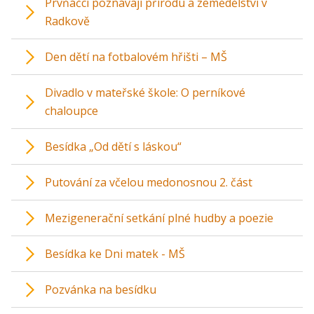
Prvňáčci poznávají přírodu a zemědělství v
Radkově
Den dětí na fotbalovém hřišti – MŠ
Divadlo v mateřské škole: O perníkové
chaloupce
Besídka „Od dětí s láskou“
Putování za včelou medonosnou 2. část
Mezigenerační setkání plné hudby a poezie
Besídka ke Dni matek - MŠ
Pozvánka na besídku