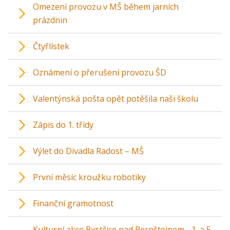
Omezení provozu v MŠ během jarních
prázdnin
Čtyřlístek
Oznámení o přerušení provozu ŠD
Valentýnská pošta opět potěšila naši školu
Zápis do 1. třídy
Výlet do Divadla Radost – MŠ
První měsíc kroužku robotiky
Finanční gramotnost
Kulturní akce Bystřice nad Pernštejnem - 1. a 5.