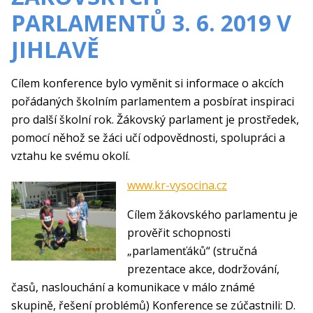
PARLAMENTŮ 3. 6. 2019 V
JIHLAVĚ
Cílem konference bylo vyměnit si informace o akcích
pořádaných školním parlamentem a posbírat inspiraci
pro další školní rok. Žákovský parlament je prostředek,
pomocí něhož se žáci učí odpovědnosti, spolupráci a
vztahu ke svému okolí.
www.kr-vysocina.cz
Cílem žákovského parlamentu je
prověřit schopnosti
„parlamenťáků“ (stručná
prezentace akce, dodržování,
časů, naslouchání a komunikace v málo známé
skupině, řešení problémů) Konference se zúčastnili: D.