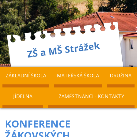
ZÁKLADNÍ ŠKOLA
MATEŘSKÁ ŠKOLA
DRUŽINA
JÍDELNA
ZAMĚSTNANCI - KONTAKTY
KONFERENCE
ŽÁKOVSKÝCH