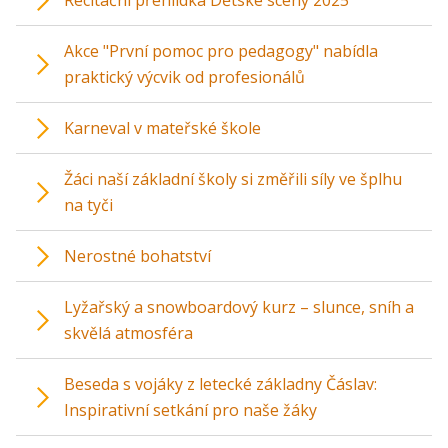
Recitační přehlídka Dětské scény 2025
Akce "První pomoc pro pedagogy" nabídla
praktický výcvik od profesionálů
Karneval v mateřské škole
Žáci naší základní školy si změřili síly ve šplhu
na tyči
Nerostné bohatství
Lyžařský a snowboardový kurz – slunce, sníh a
skvělá atmosféra
Beseda s vojáky z letecké základny Čáslav:
Inspirativní setkání pro naše žáky