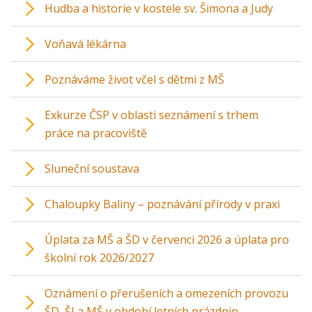
Hudba a historie v kostele sv. Šimona a Judy
Voňavá lékárna
Poznáváme život včel s dětmi z MŠ
Exkurze ČSP v oblasti seznámení s trhem
práce na pracoviště
Sluneční soustava
Chaloupky Baliny – poznávání přírody v praxi
Úplata za MŠ a ŠD v červenci 2026 a úplata pro
školní rok 2026/2027
Oznámení o přerušeních a omezeních provozu
ŠD, ŠJ a MŠ v období letních prázdnin