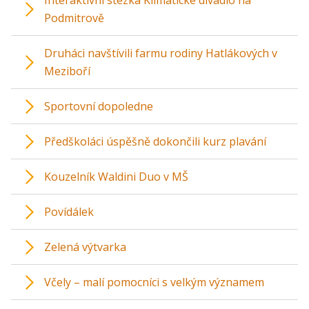
Interaktivní stezka Klimatické divadlo na
Podmitrově
Druháci navštívili farmu rodiny Hatlákových v
Meziboří
Sportovní dopoledne
Předškoláci úspěšně dokončili kurz plavání
Kouzelník Waldini Duo v MŠ
Povídálek
Zelená výtvarka
Včely – malí pomocníci s velkým významem