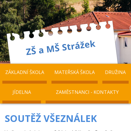
ZÁKLADNÍ ŠKOLA
MATEŘSKÁ ŠKOLA
DRUŽINA
JÍDELNA
ZAMĚSTNANCI - KONTAKTY
SOUTĚŽ VŠEZNÁLEK