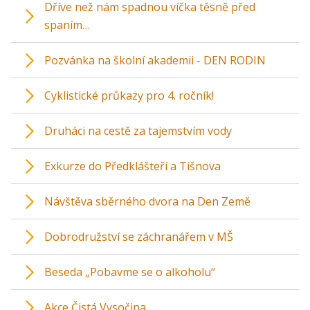
Dříve než nám spadnou víčka těsně před
spaním…
Pozvánka na školní akademii - DEN RODIN
Cyklistické průkazy pro 4. ročník!
Druháci na cestě za tajemstvím vody
Exkurze do Předklášteří a Tišnova
Návštěva sběrného dvora na Den Země
Dobrodružství se záchranářem v MŠ
Beseda „Pobavme se o alkoholu“
Akce Čistá Vysočina