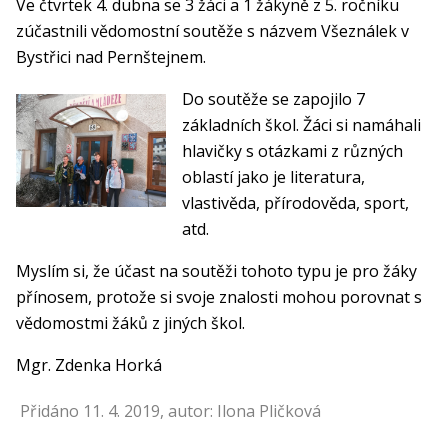
Ve čtvrtek 4. dubna se 3 žáci a 1 žákyně z 5. ročníku
zúčastnili vědomostní soutěže s názvem Všeználek v
Bystřici nad Pernštejnem.
Do soutěže se zapojilo 7
základních škol. Žáci si namáhali
hlavičky s otázkami z různých
oblastí jako je literatura,
vlastivěda, přírodověda, sport,
atd.
Myslím si, že účast na soutěži tohoto typu je pro žáky
přínosem, protože si svoje znalosti mohou porovnat s
vědomostmi žáků z jiných škol.
Mgr. Zdenka Horká
Přidáno 11. 4. 2019, autor: Ilona Pličková