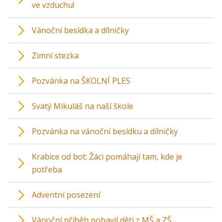
ve vzduchu!
Vánoční besídka a dílničky
Zimní stezka
Pozvánka na ŠKOLNÍ PLES
Svatý Mikuláš na naší škole
Pozvánka na vánoční besídku a dílničky
Krabice od bot: Žáci pomáhají tam, kde je
potřeba
Adventní posezení
Vánoční příběh pobavil děti z MŠ a ZŠ