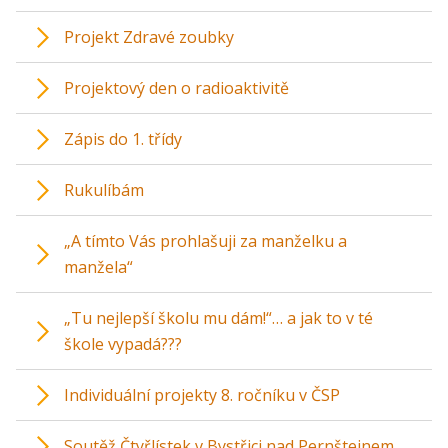
Projekt Zdravé zoubky
Projektový den o radioaktivitě
Zápis do 1. třídy
Rukulíbám
„A tímto Vás prohlašuji za manželku a
manžela“
„Tu nejlepší školu mu dám!“… a jak to v té
škole vypadá???
Individuální projekty 8. ročníku v ČSP
Soutěž Čtyřlístek v Bystřici nad Pernštejnem