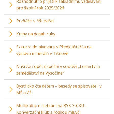
Rozhodnutí o přijetí k základnímu vzdělávání
pro školní rok 2025/2026
Prvňáčci v říši zvířat
Knihy na dosah ruky
Exkurze do pivovaru v Předklášteří a na
výstavu minerálů v Tišnově
Naši žáci opět úspěšní v soutěži „Lesnictví a
zemědělství na Vysočině“
Bystřicko čte dětem – besedy se spisovateli v
MŠ a ZŠ
Multikulturní setkání na BYS-3-CKU -
Konverzační klub s rodilou mluvčí