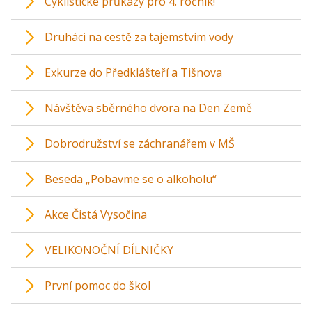
Cyklistické průkazy pro 4. ročník!
Druháci na cestě za tajemstvím vody
Exkurze do Předklášteří a Tišnova
Návštěva sběrného dvora na Den Země
Dobrodružství se záchranářem v MŠ
Beseda „Pobavme se o alkoholu“
Akce Čistá Vysočina
VELIKONOČNÍ DÍLNIČKY
První pomoc do škol