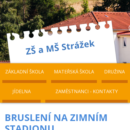
ZÁKLADNÍ ŠKOLA
MATEŘSKÁ ŠKOLA
DRUŽINA
JÍDELNA
ZAMĚSTNANCI - KONTAKTY
BRUSLENÍ NA ZIMNÍM
STADIONU