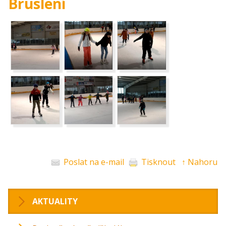
Bruslení
Poslat na e-mail
Tisknout
↑ Nahoru
AKTUALITY