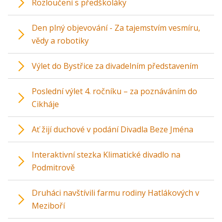
Rozloučení s předškoláky
Den plný objevování - Za tajemstvím vesmíru,
vědy a robotiky
Výlet do Bystřice za divadelním představením
Poslední výlet 4. ročníku – za poznáváním do
Cikháje
Ať žijí duchové v podání Divadla Beze Jména
Interaktivní stezka Klimatické divadlo na
Podmitrově
Druháci navštívili farmu rodiny Hatlákových v
Meziboří