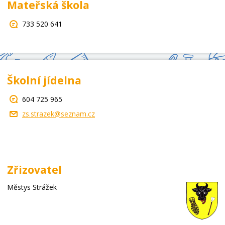
Mateřská škola
733 520 641
Školní jídelna
604 725 965
zs.strazek@seznam.cz
Zřizovatel
Městys Strážek