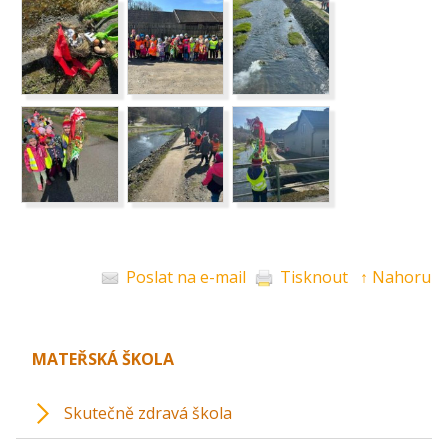
Poslat na e-mail
Tisknout
↑ Nahoru
MATEŘSKÁ ŠKOLA
Skutečně zdravá škola