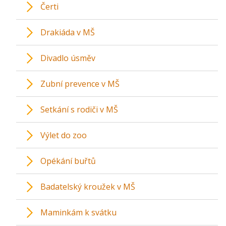
Čerti
Drakiáda v MŠ
Divadlo úsměv
Zubní prevence v MŠ
Setkání s rodiči v MŠ
Výlet do zoo
Opékání buřtů
Badatelský kroužek v MŠ
Maminkám k svátku