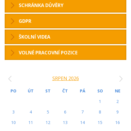
SCHRÁNKA DŮVĚRY
GDPR
ŠKOLNÍ VIDEA
VOLNÉ PRACOVNÍ POZICE
‹
›
SRPEN 2026
PO
ÚT
ST
ČT
PÁ
SO
NE
1
2
3
4
5
6
7
8
9
10
11
12
13
14
15
16