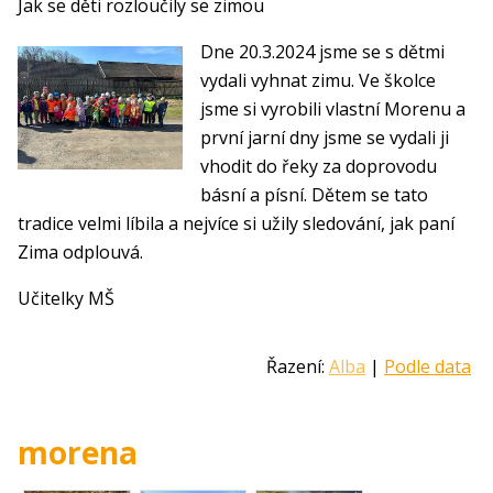
Jak se děti rozloučily se zimou
Dne 20.3.2024 jsme se s dětmi
vydali vyhnat zimu. Ve školce
jsme si vyrobili vlastní Morenu a
první jarní dny jsme se vydali ji
vhodit do řeky za doprovodu
básní a písní. Dětem se tato
tradice velmi líbila a nejvíce si užily sledování, jak paní
Zima odplouvá.
Učitelky MŠ
Řazení:
Alba
|
Podle data
morena