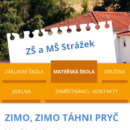
ZÁKLADNÍ ŠKOLA
MATEŘSKÁ ŠKOLA
DRUŽINA
JÍDELNA
ZAMĚSTNANCI - KONTAKTY
ZIMO, ZIMO TÁHNI PRYČ