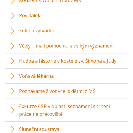
Kouzelník Waldini Duo v MŠ
Povídálek
Zelená výtvarka
Včely – malí pomocníci s velkým významem
Hudba a historie v kostele sv. Šimona a Judy
Voňavá lékárna
Poznáváme život včel s dětmi z MŠ
Exkurze ČSP v oblasti seznámení s trhem
práce na pracoviště
Sluneční soustava