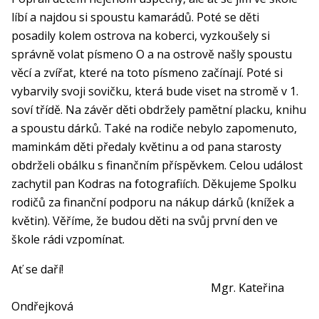
líbí a najdou si spoustu kamarádů. Poté se děti
posadily kolem ostrova na koberci, vyzkoušely si
správně volat písmeno O a na ostrově našly spoustu
věcí a zvířat, které na toto písmeno začínají. Poté si
vybarvily svoji sovičku, která bude viset na stromě v 1.
soví třídě. Na závěr děti obdržely pamětní placku, knihu
a spoustu dárků. Také na rodiče nebylo zapomenuto,
maminkám děti předaly květinu a od pana starosty
obdrželi obálku s finančním příspěvkem. Celou událost
zachytil pan Kodras na fotografiích. Děkujeme Spolku
rodičů za finanční podporu na nákup dárků (knížek a
květin). Věříme, že budou děti na svůj první den ve
škole rádi vzpomínat.
Ať se daří!
Mgr. Kateřina
Ondřejková