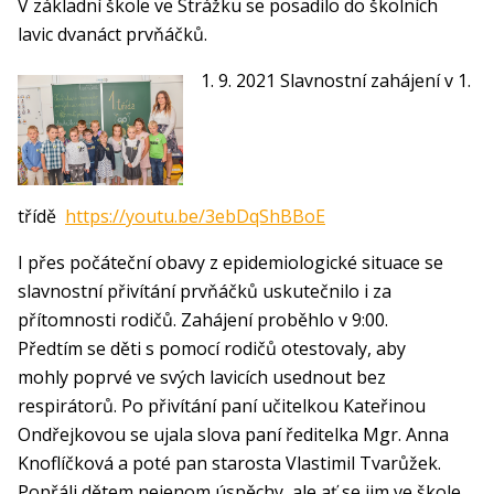
V základní škole ve Strážku se posadilo do školních
lavic dvanáct prvňáčků.
1. 9. 2021 Slavnostní zahájení v 1.
třídě
https://youtu.be/3ebDqShBBoE
I přes počáteční obavy z epidemiologické situace se
slavnostní přivítání prvňáčků uskutečnilo i za
přítomnosti rodičů. Zahájení proběhlo v 9:00.
Předtím se děti s pomocí rodičů otestovaly, aby
mohly poprvé ve svých lavicích usednout bez
respirátorů. Po přivítání paní učitelkou Kateřinou
Ondřejkovou se ujala slova paní ředitelka Mgr. Anna
Knoflíčková a poté pan starosta Vlastimil Tvarůžek.
Popřáli dětem nejenom úspěchy, ale ať se jim ve škole