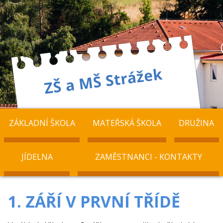
ZÁKLADNÍ ŠKOLA
MATEŘSKÁ ŠKOLA
DRUŽINA
JÍDELNA
ZAMĚSTNANCI - KONTAKTY
1. ZÁŘÍ V PRVNÍ TŘÍDĚ