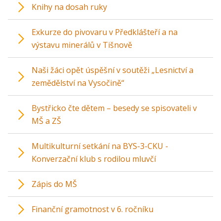
Knihy na dosah ruky
Exkurze do pivovaru v Předklášteří a na
výstavu minerálů v Tišnově
Naši žáci opět úspěšní v soutěži „Lesnictví a
zemědělství na Vysočině“
Bystřicko čte dětem – besedy se spisovateli v
MŠ a ZŠ
Multikulturní setkání na BYS-3-CKU -
Konverzační klub s rodilou mluvčí
Zápis do MŠ
Finanční gramotnost v 6. ročníku