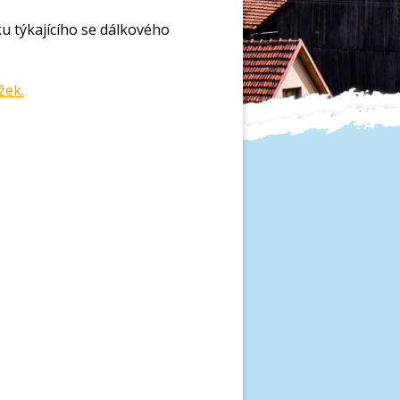
ku týkajícího se dálkového
žek.