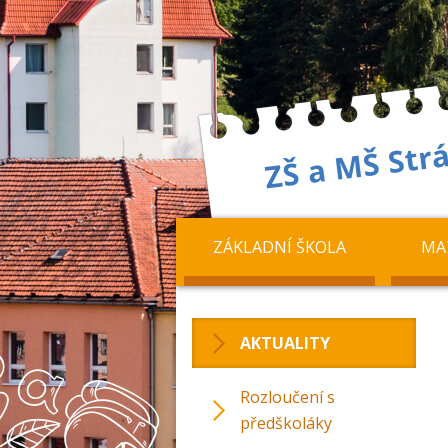
ZÁKLADNÍ ŠKOLA
MA
AKTUALITY
Rozloučení s
předškoláky