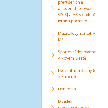
přerušeních a
omezeních provozu
ŠD, ŠJ a MŠ v období
letních prázdnin
Muzikálový zážitek v
MŠ
Sportovní dopoledne
v Novém Městě
Ekocentrum Baliny 6.
a 7. ročník
Den rodin
Divadelní
představení Malá