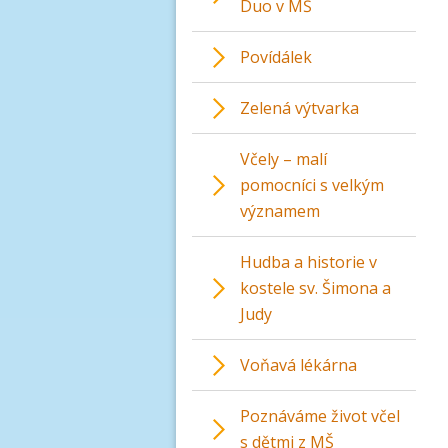
Duo v MŠ
Povídálek
Zelená výtvarka
Včely – malí
pomocníci s velkým
významem
Hudba a historie v
kostele sv. Šimona a
Judy
Voňavá lékárna
Poznáváme život včel
s dětmi z MŠ