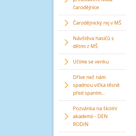
čarodějnice
Čarodějnický rej v MŠ
Návštěva hasičů s
dětmi z MŠ
Učíme se venku
Dříve než nám
spadnou víčka těsně
před spaním…
Pozvánka na školní
akademii - DEN
RODIN