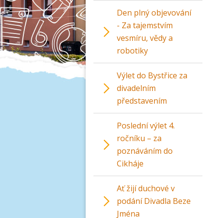
Den plný objevování
- Za tajemstvím
vesmíru, vědy a
robotiky
Výlet do Bystřice za
divadelním
představením
Poslední výlet 4.
ročníku – za
poznáváním do
Cikháje
Ať žijí duchové v
podání Divadla Beze
Jména