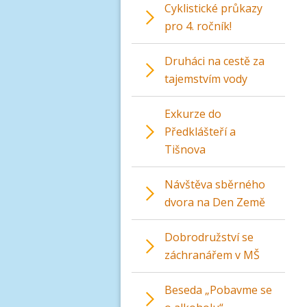
Cyklistické průkazy
pro 4. ročník!
Druháci na cestě za
tajemstvím vody
Exkurze do
Předklášteří a
Tišnova
Návštěva sběrného
dvora na Den Země
Dobrodružství se
záchranářem v MŠ
Beseda „Pobavme se