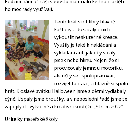
Podzim nám přináší spoustu materiálu ke hraní a děti
ho moc rády využívají.
Tentokrát si oblíbily hlavně
kaštany a dokázaly z nich
vykouzlit neskutečné kreace.
Využily je také k nakládání a
vykládání aut, jako by vozily
písek nebo hlínu. Nejen, že si
procvičovaly jemnou motoriku,
ale učily se i spolupracovat,
rozvíjet fantazii, a hlavně si spolu
hrát. K oslavě svátku Halloween jsme s dětmi vydlabaly
dýně. Uspaly jsme broučky, a v neposlední řadě jsme se
zapojily do výtvarné a kreativní soutěže „Strom 2022“.
Učitelky mateřské školy