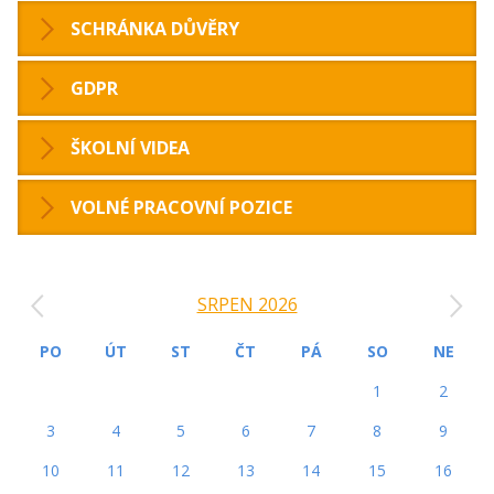
SCHRÁNKA DŮVĚRY
GDPR
ŠKOLNÍ VIDEA
VOLNÉ PRACOVNÍ POZICE
‹
›
SRPEN 2026
PO
ÚT
ST
ČT
PÁ
SO
NE
1
2
3
4
5
6
7
8
9
10
11
12
13
14
15
16