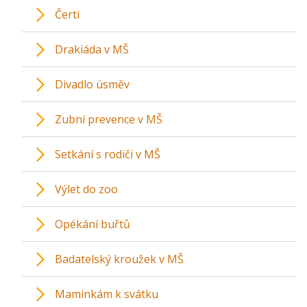
Čerti
Drakiáda v MŠ
Divadlo úsměv
Zubní prevence v MŠ
Setkání s rodiči v MŠ
Výlet do zoo
Opékání buřtů
Badatelský kroužek v MŠ
Maminkám k svátku