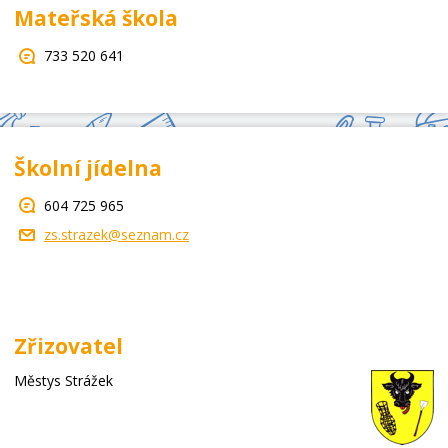
Mateřská škola
733 520 641
Školní jídelna
604 725 965
zs.strazek@seznam.cz
Zřizovatel
Městys Strážek