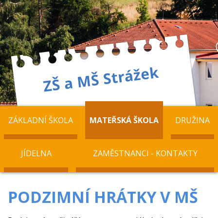
ZÁKLADNÍ ŠKOLA
MATEŘSKÁ ŠKOLA
DRUŽINA
JÍDELNA
ZAMĚSTNANCI - KONTAKTY
PODZIMNÍ HRÁTKY V MŠ