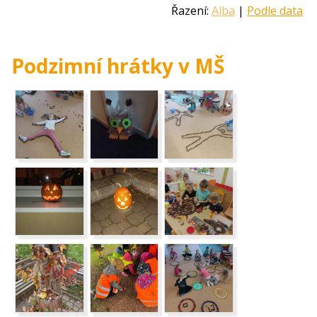
Řazení:
Alba
|
Podle data
Podzimní hrátky v MŠ