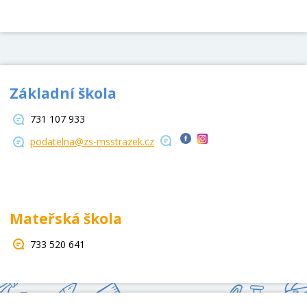
Základní škola
731 107 933
podatelna@zs-msstrazek.cz
Mateřská škola
733 520 641