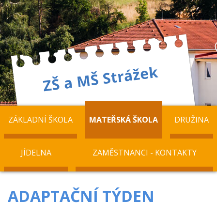
ZÁKLADNÍ ŠKOLA
MATEŘSKÁ ŠKOLA
DRUŽINA
JÍDELNA
ZAMĚSTNANCI - KONTAKTY
ADAPTAČNÍ TÝDEN