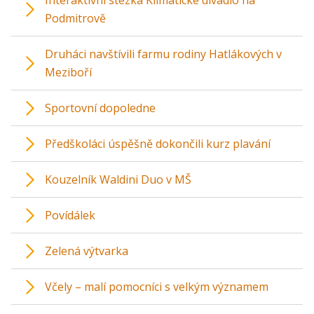
Interaktivní stezka Klimatické divadlo na
Podmitrově
Druháci navštívili farmu rodiny Hatlákových v
Meziboří
Sportovní dopoledne
Předškoláci úspěšně dokončili kurz plavání
Kouzelník Waldini Duo v MŠ
Povídálek
Zelená výtvarka
Včely – malí pomocníci s velkým významem