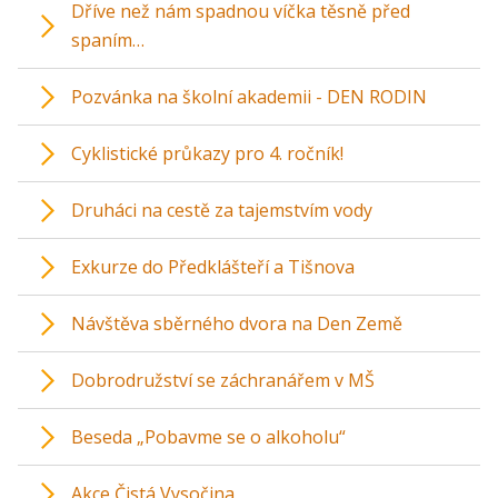
Dříve než nám spadnou víčka těsně před
spaním…
Pozvánka na školní akademii - DEN RODIN
Cyklistické průkazy pro 4. ročník!
Druháci na cestě za tajemstvím vody
Exkurze do Předklášteří a Tišnova
Návštěva sběrného dvora na Den Země
Dobrodružství se záchranářem v MŠ
Beseda „Pobavme se o alkoholu“
Akce Čistá Vysočina