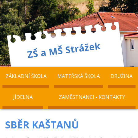
ZÁKLADNÍ ŠKOLA
MATEŘSKÁ ŠKOLA
DRUŽINA
JÍDELNA
ZAMĚSTNANCI - KONTAKTY
SBĚR KAŠTANŮ