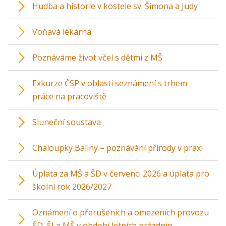
Hudba a historie v kostele sv. Šimona a Judy
Voňavá lékárna
Poznáváme život včel s dětmi z MŠ
Exkurze ČSP v oblasti seznámení s trhem
práce na pracoviště
Sluneční soustava
Chaloupky Baliny – poznávání přírody v praxi
Úplata za MŠ a ŠD v červenci 2026 a úplata pro
školní rok 2026/2027
Oznámení o přerušeních a omezeních provozu
ŠD, ŠJ a MŠ v období letních prázdnin