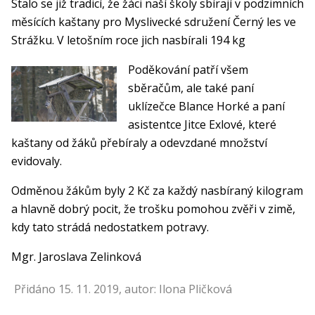
Stalo se již tradicí, že žáci naší školy sbírají v podzimních
měsících kaštany pro Myslivecké sdružení Černý les ve
Strážku. V letošním roce jich nasbírali 194 kg
Poděkování patří všem
sběračům, ale také paní
uklízečce Blance Horké a paní
asistentce Jitce Exlové, které
kaštany od žáků přebíraly a odevzdané množství
evidovaly.
Odměnou žákům byly 2 Kč za každý nasbíraný kilogram
a hlavně dobrý pocit, že trošku pomohou zvěři v zimě,
kdy tato strádá nedostatkem potravy.
Mgr. Jaroslava Zelinková
Přidáno 15. 11. 2019, autor: Ilona Pličková