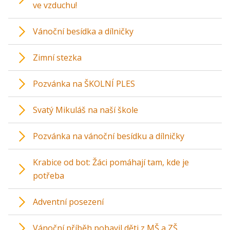
ve vzduchu!
Vánoční besídka a dílničky
Zimní stezka
Pozvánka na ŠKOLNÍ PLES
Svatý Mikuláš na naší škole
Pozvánka na vánoční besídku a dílničky
Krabice od bot: Žáci pomáhají tam, kde je
potřeba
Adventní posezení
Vánoční příběh pobavil děti z MŠ a ZŠ