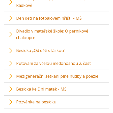
Radkově
Den dětí na fotbalovém hřišti – MŠ
Divadlo v mateřské škole: O perníkové
chaloupce
Besídka „Od dětí s láskou“
Putování za včelou medonosnou 2. část
Mezigenerační setkání plné hudby a poezie
Besídka ke Dni matek - MŠ
Pozvánka na besídku