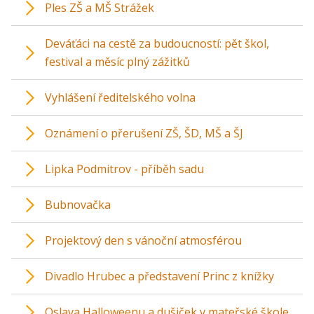
Ples ZŠ a MŠ Strážek
Deváťáci na cestě za budoucností: pět škol,
festival a měsíc plný zážitků
Vyhlášení ředitelského volna
Oznámení o přerušení ZŠ, ŠD, MŠ a ŠJ
Lipka Podmitrov - příběh sadu
Bubnovačka
Projektový den s vánoční atmosférou
Divadlo Hrubec a představení Princ z knížky
Oslava Halloweenu a dušiček v mateřské škole