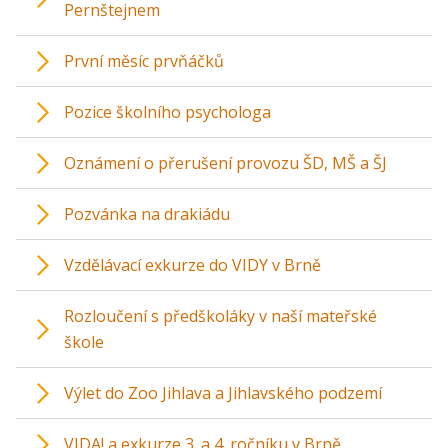
Pernštejnem
První měsíc prvňáčků
Pozice školního psychologa
Oznámení o přerušení provozu ŠD, MŠ a ŠJ
Pozvánka na drakiádu
Vzdělávací exkurze do VIDY v Brně
Rozloučení s předškoláky v naší mateřské
škole
Výlet do Zoo Jihlava a Jihlavského podzemí
VIDA! a exkurze 3. a 4. ročníku v Brně