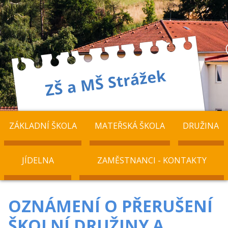
ZÁKLADNÍ ŠKOLA
MATEŘSKÁ ŠKOLA
DRUŽINA
JÍDELNA
ZAMĚSTNANCI - KONTAKTY
OZNÁMENÍ O PŘERUŠENÍ
ŠKOLNÍ DRUŽINY A