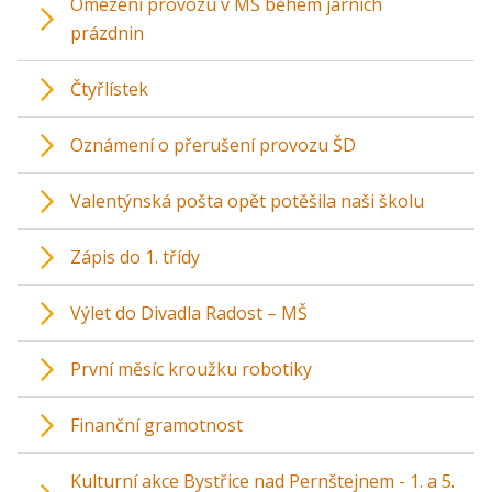
Omezení provozu v MŠ během jarních
prázdnin
Čtyřlístek
Oznámení o přerušení provozu ŠD
Valentýnská pošta opět potěšila naši školu
Zápis do 1. třídy
Výlet do Divadla Radost – MŠ
První měsíc kroužku robotiky
Finanční gramotnost
Kulturní akce Bystřice nad Pernštejnem - 1. a 5.