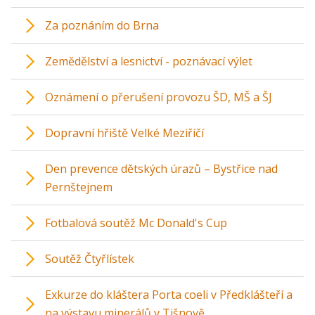
Za poznáním do Brna
Zemědělství a lesnictví - poznávací výlet
Oznámení o přerušení provozu ŠD, MŠ a ŠJ
Dopravní hřiště Velké Meziříčí
Den prevence dětských úrazů – Bystřice nad
Pernštejnem
Fotbalová soutěž Mc Donald's Cup
Soutěž Čtyřlístek
Exkurze do kláštera Porta coeli v Předklášteří a
na výstavu minerálů v Tišnově