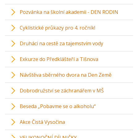
Pozvánka na školní akademii - DEN RODIN
Cyklistické průkazy pro 4. ročník!
Druháci na cestě za tajemstvím vody
Exkurze do Předklášteří a Tišnova
Návštěva sběrného dvora na Den Země
Dobrodružství se záchranářem v MŠ
Beseda „Pobavme se o alkoholu“
Akce Čistá Vysočina
VELIKONOČNÍ DÍLNIČKY