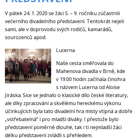
V pátek 24. 1. 2020 se žáci 5. – 9. ročníku zúčastnili
večerního divadelního představení. Tentokrát nejeli
sami, ale v doprovodu svých rodičů, kamarádů,
sourozenců apod.
Lucerna
Naše cesta směřovala do
Mahenova divadla v Brně, kde
v 19:00 hodin začínala činohra
s názvem Lucerna od Aloise
Jiráska. Sice se jednalo o klasické dílo české literatury,
ale díky zpracování a skvělému hereckému výkonu
účinkujících byla tato divadelní hra místy vtipná a dobře
„vstřebatelná“ i pro mladší diváky. I přestože bylo
představení poměrně dlouhé, tak i ti nejmladší žáci
délku představení zvládli s přehledem.