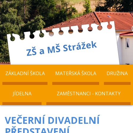
ZÁKLADNÍ ŠKOLA
MATEŘSKÁ ŠKOLA
DRUŽINA
JÍDELNA
ZAMĚSTNANCI - KONTAKTY
VEČERNÍ DIVADELNÍ
PŘEDSTAVENÍ