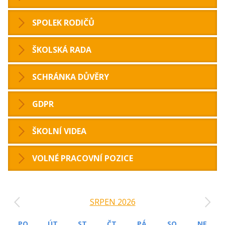
SPOLEK RODIČŮ
ŠKOLSKÁ RADA
SCHRÁNKA DŮVĚRY
GDPR
ŠKOLNÍ VIDEA
VOLNÉ PRACOVNÍ POZICE
‹
›
SRPEN 2026
PO
ÚT
ST
ČT
PÁ
SO
NE