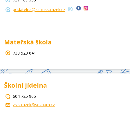
podatelna@zs-msstrazek.cz
Mateřská škola
733 520 641
Školní jídelna
604 725 965
zs.strazek@seznam.cz