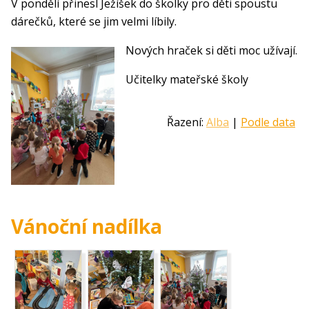
V pondělí přinesl Ježíšek do školky pro děti spoustu
dárečků, které se jim velmi líbily.
Nových hraček si děti moc užívají.
Učitelky mateřské školy
Řazení:
Alba
|
Podle data
Vánoční nadílka