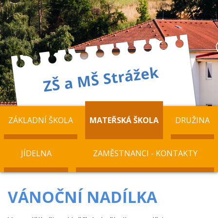
ZÁKLADNÍ ŠKOLA
MATEŘSKÁ ŠKOLA
DRUŽINA
JÍDELNA
ZAMĚSTNANCI - KONTAKTY
VÁNOČNÍ NADÍLKA