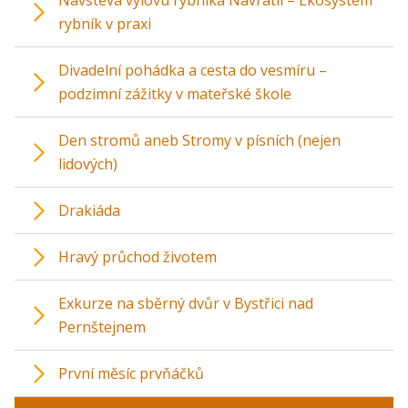
rybník v praxi
Divadelní pohádka a cesta do vesmíru –
podzimní zážitky v mateřské škole
Den stromů aneb Stromy v písních (nejen
lidových)
Drakiáda
Hravý průchod životem
Exkurze na sběrný dvůr v Bystřici nad
Pernštejnem
První měsíc prvňáčků