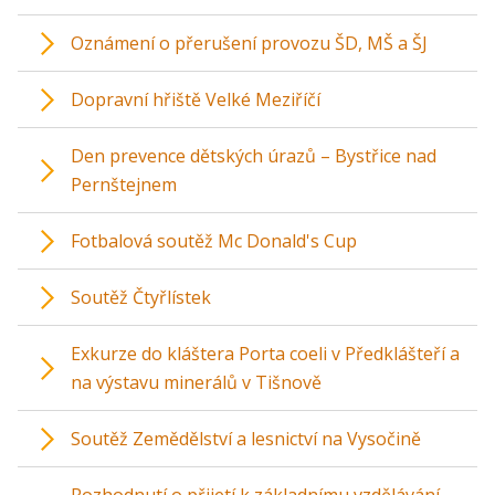
Oznámení o přerušení provozu ŠD, MŠ a ŠJ
Dopravní hřiště Velké Meziříčí
Den prevence dětských úrazů – Bystřice nad
Pernštejnem
Fotbalová soutěž Mc Donald's Cup
Soutěž Čtyřlístek
Exkurze do kláštera Porta coeli v Předklášteří a
na výstavu minerálů v Tišnově
Soutěž Zemědělství a lesnictví na Vysočině
Rozhodnutí o přijetí k základnímu vzdělávání