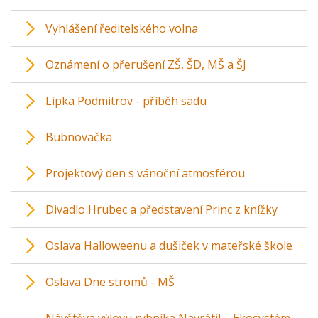
Vyhlášení ředitelského volna
Oznámení o přerušení ZŠ, ŠD, MŠ a ŠJ
Lipka Podmitrov - příběh sadu
Bubnovačka
Projektový den s vánoční atmosférou
Divadlo Hrubec a představení Princ z knížky
Oslava Halloweenu a dušiček v mateřské škole
Oslava Dne stromů - MŠ
Návštěva výlovu rybníka Navrátil – Ekosystém