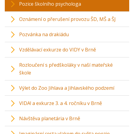
Pozice školního psychologa
Oznámení o přerušení provozu ŠD, MŠ a ŠJ
Pozvánka na drakiádu
Vzdělávací exkurze do VIDY v Brně
Rozloučení s předškoláky v naší mateřské
škole
Výlet do Zoo Jihlava a Jihlavského podzemí
VIDA! a exkurze 3. a 4. ročníku v Brně
Návštěva planetária v Brně
Imaginární cesta vlakem do světa poezie