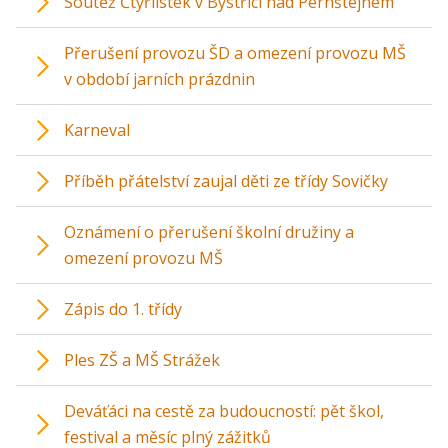
Soutěž Čtyřlístek v Bystřici nad Pernštejnem
Přerušení provozu ŠD a omezení provozu MŠ
v období jarních prázdnin
Karneval
Příběh přátelství zaujal děti ze třídy Sovičky
Oznámení o přerušení školní družiny a
omezení provozu MŠ
Zápis do 1. třídy
Ples ZŠ a MŠ Strážek
Deváťáci na cestě za budoucností: pět škol,
festival a měsíc plný zážitků