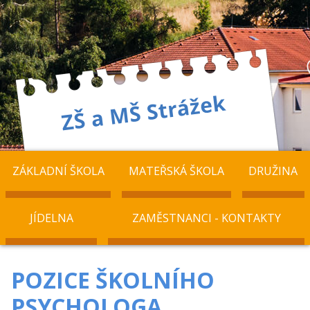
ZÁKLADNÍ ŠKOLA
MATEŘSKÁ ŠKOLA
DRUŽINA
JÍDELNA
ZAMĚSTNANCI - KONTAKTY
POZICE ŠKOLNÍHO
PSYCHOLOGA