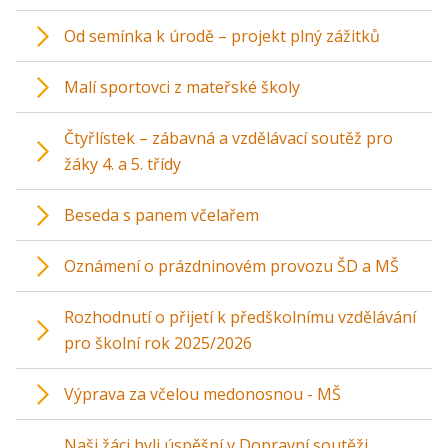
Od semínka k úrodě – projekt plný zážitků
Malí sportovci z mateřské školy
Čtyřlístek – zábavná a vzdělávací soutěž pro
žáky 4. a 5. třídy
Beseda s panem včelařem
Oznámení o prázdninovém provozu ŠD a MŠ
Rozhodnutí o přijetí k předškolnímu vzdělávání
pro školní rok 2025/2026
Výprava za včelou medonosnou - MŠ
Naši žáci byli úspěšní v Dopravní soutěži