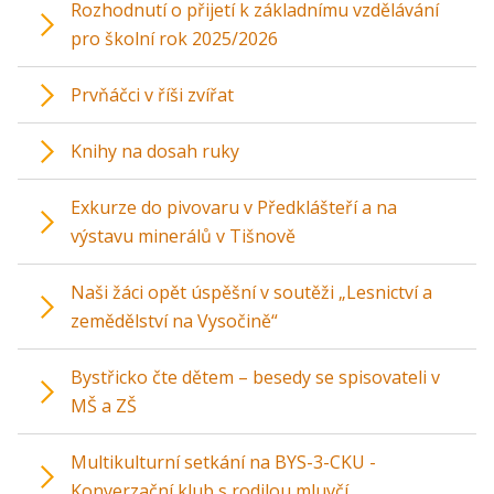
Rozhodnutí o přijetí k základnímu vzdělávání
pro školní rok 2025/2026
Prvňáčci v říši zvířat
Knihy na dosah ruky
Exkurze do pivovaru v Předklášteří a na
výstavu minerálů v Tišnově
Naši žáci opět úspěšní v soutěži „Lesnictví a
zemědělství na Vysočině“
Bystřicko čte dětem – besedy se spisovateli v
MŠ a ZŠ
Multikulturní setkání na BYS-3-CKU -
Konverzační klub s rodilou mluvčí