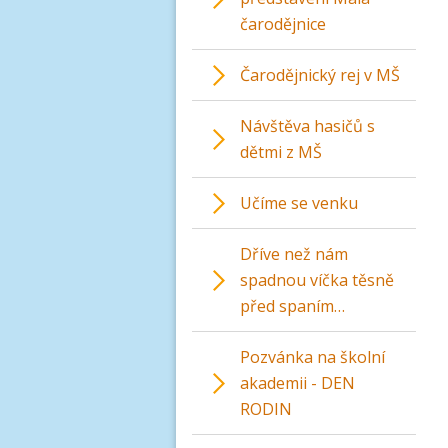
čarodějnice
Čarodějnický rej v MŠ
Návštěva hasičů s
dětmi z MŠ
Učíme se venku
Dříve než nám
spadnou víčka těsně
před spaním…
Pozvánka na školní
akademii - DEN
RODIN