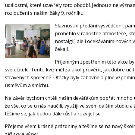
událostmi, které uzavřely toto období. Jednou z nejvýznam
rozloučení s našimi žáky 9. ročníku.
Slavnostní předání vysvědčení, pam
proběhlo v radostné atmosféře, kt
nostalgií, ale i očekáváním nových 
čekají.
Příjemným zpestřením této akce byl k
své učitele. Tento kvíz měl za úkol prověřit, jak dobře uči
strávených společně. Otázky byly zábavné a plné vzpomí
úsměvům a smíchu.
Na závěr bychom chtěli našim deváťákům popřát mnoho ús
že vše, co se u nás naučili, využijí ve svém dalším studiu a
těšíme se, jak budou dále růst a rozvíjet se.
Přejeme všem krásné prázdniny a těšíme se na nový školn
zážitky a výzvy.