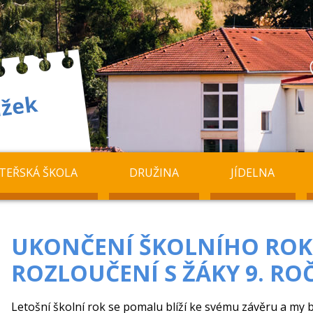
TEŘSKÁ ŠKOLA
DRUŽINA
JÍDELNA
UKONČENÍ ŠKOLNÍHO ROK
ROZLOUČENÍ S ŽÁKY 9. RO
Letošní školní rok se pomalu blíží ke svému závěru a my b