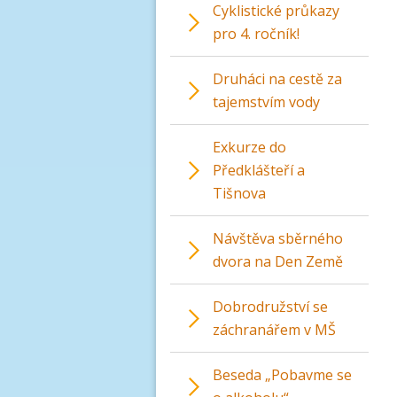
Cyklistické průkazy
pro 4. ročník!
Druháci na cestě za
tajemstvím vody
Exkurze do
Předklášteří a
Tišnova
Návštěva sběrného
dvora na Den Země
Dobrodružství se
záchranářem v MŠ
Beseda „Pobavme se