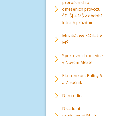
přerušeních a
omezeních provozu
ŠD, ŠJ a MŠ v období
letních prázdnin
Muzikálový zážitek v
MŠ
Sportovní dopoledne
v Novém Městě
Ekocentrum Baliny 6.
a 7. ročník
Den rodin
Divadelní
představení Malá