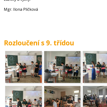
Mgr. Ilona Pličková
Rozloučení s 9. třídou