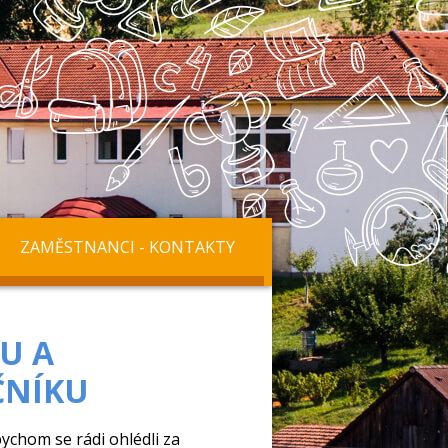
ZAMĚSTNANCI - KONTAKTY
U A
ČNÍKU
ychom se rádi ohlédli za