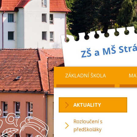
ZÁKLADNÍ ŠKOLA
MA
AKTUALITY
Rozloučení s
předškoláky