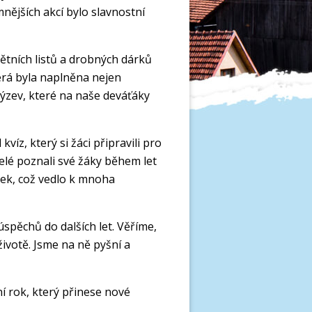
nějších akcí bylo slavnostní
ětních listů a drobných dárků
erá byla naplněna nejen
výzev, které na naše deváťáky
víz, který si žáci připravili pro
telé poznali své žáky během let
nek, což vedlo k mnoha
pěchů do dalších let. Věříme,
 životě. Jsme na ně pyšní a
í rok, který přinese nové