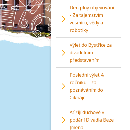
Den plný objevování
- Za tajemstvím
vesmíru, vědy a
robotiky
Výlet do Bystřice za
divadelním
představením
Poslední výlet 4.
ročníku – za
poznáváním do
Cikháje
Ať žijí duchové v
podání Divadla Beze
Jména