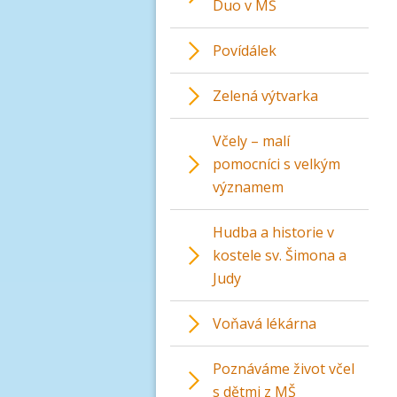
Duo v MŠ
Povídálek
Zelená výtvarka
Včely – malí
pomocníci s velkým
významem
Hudba a historie v
kostele sv. Šimona a
Judy
Voňavá lékárna
Poznáváme život včel
s dětmi z MŠ