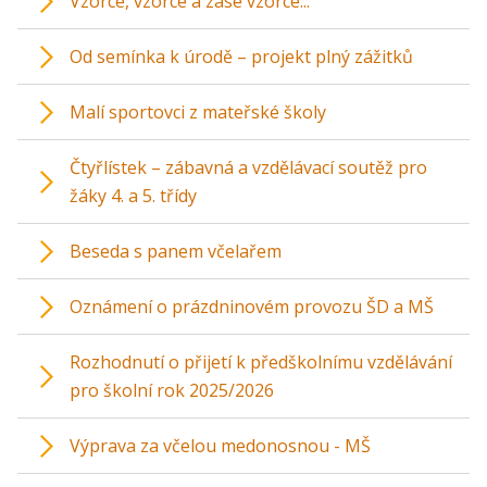
Vzorce, vzorce a zase vzorce...
Od semínka k úrodě – projekt plný zážitků
Malí sportovci z mateřské školy
Čtyřlístek – zábavná a vzdělávací soutěž pro
žáky 4. a 5. třídy
Beseda s panem včelařem
Oznámení o prázdninovém provozu ŠD a MŠ
Rozhodnutí o přijetí k předškolnímu vzdělávání
pro školní rok 2025/2026
Výprava za včelou medonosnou - MŠ