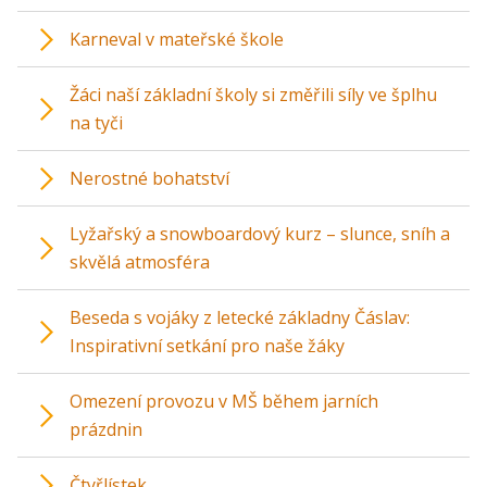
Karneval v mateřské škole
Žáci naší základní školy si změřili síly ve šplhu
na tyči
Nerostné bohatství
Lyžařský a snowboardový kurz – slunce, sníh a
skvělá atmosféra
Beseda s vojáky z letecké základny Čáslav:
Inspirativní setkání pro naše žáky
Omezení provozu v MŠ během jarních
prázdnin
Čtyřlístek