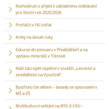
Rozhodnutí o přijetí k základnímu vzdělávání
pro školní rok 2025/2026
Prvňáčci v říši zvířat
Knihy na dosah ruky
Exkurze do pivovaru v Předklášteří a na
výstavu minerálů v Tišnově
Naši žáci opět úspěšní v soutěži „Lesnictví a
zemědělství na Vysočině“
Bystřicko čte dětem – besedy se spisovateli v
MŠ a ZŠ
Multikulturní setkání na BYS-3-CKU -