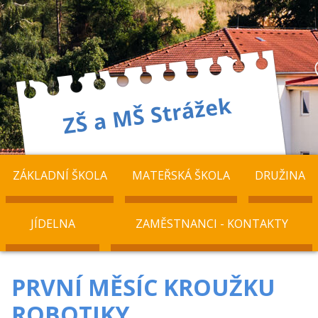
ZÁKLADNÍ ŠKOLA
MATEŘSKÁ ŠKOLA
DRUŽINA
JÍDELNA
ZAMĚSTNANCI - KONTAKTY
PRVNÍ MĚSÍC KROUŽKU
ROBOTIKY