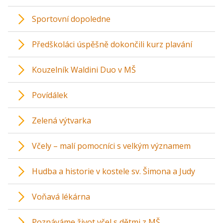
Sportovní dopoledne
Předškoláci úspěšně dokončili kurz plavání
Kouzelník Waldini Duo v MŠ
Povídálek
Zelená výtvarka
Včely – malí pomocníci s velkým významem
Hudba a historie v kostele sv. Šimona a Judy
Voňavá lékárna
Poznáváme život včel s dětmi z MŠ