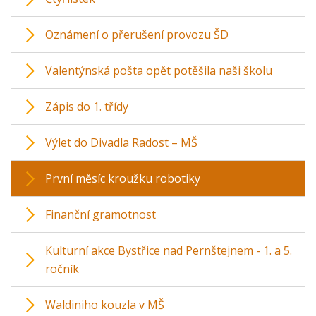
Oznámení o přerušení provozu ŠD
Valentýnská pošta opět potěšila naši školu
Zápis do 1. třídy
Výlet do Divadla Radost – MŠ
První měsíc kroužku robotiky
Finanční gramotnost
Kulturní akce Bystřice nad Pernštejnem - 1. a 5.
ročník
Waldiniho kouzla v MŠ