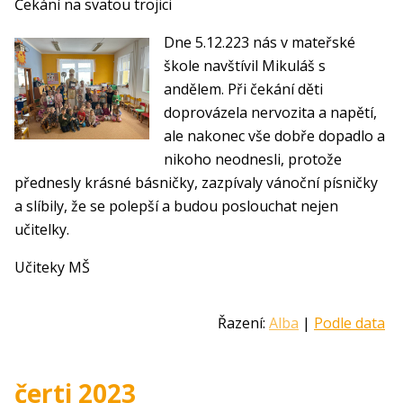
Čekání na svatou trojici
Dne 5.12.223 nás v mateřské
škole navštívil Mikuláš s
andělem. Při čekání děti
doprovázela nervozita a napětí,
ale nakonec vše dobře dopadlo a
nikoho neodnesli, protože
přednesly krásné básničky, zazpívaly vánoční písničky
a slíbily, že se polepší a budou poslouchat nejen
učitelky.
Učiteky MŠ
Řazení:
Alba
|
Podle data
čerti 2023