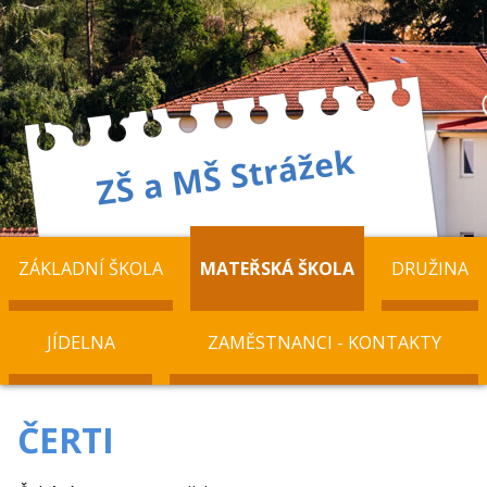
ZÁKLADNÍ ŠKOLA
MATEŘSKÁ ŠKOLA
DRUŽINA
JÍDELNA
ZAMĚSTNANCI - KONTAKTY
ČERTI