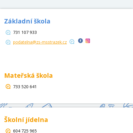
Základní škola
731 107 933
podatelna@zs-msstrazek.cz
Mateřská škola
733 520 641
Školní jídelna
604 725 965