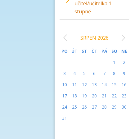
učitel/učitelka 1.
stupně
‹
›
SRPEN 2026
PO
ÚT
ST
ČT
PÁ
SO
NE
1
2
3
4
5
6
7
8
9
10
11
12
13
14
15
16
17
18
19
20
21
22
23
24
25
26
27
28
29
30
31