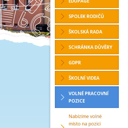
EDUPAGE
SPOLEK RODIČŮ
ŠKOLSKÁ RADA
SCHRÁNKA DŮVĚRY
GDPR
ŠKOLNÍ VIDEA
VOLNÉ PRACOVNÍ
POZICE
Nabízíme volné
místo na pozici