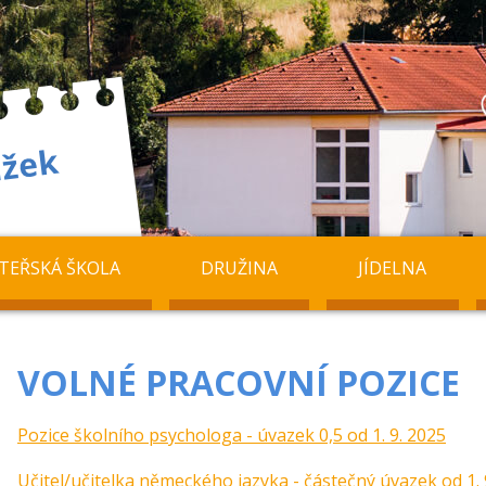
TEŘSKÁ ŠKOLA
DRUŽINA
JÍDELNA
VOLNÉ PRACOVNÍ POZICE
Pozice školního psychologa - úvazek 0,5 od 1. 9. 2025
Učitel/učitelka německého jazyka - částečný úvazek od 1. 