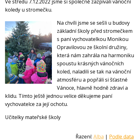
Ve středu 7.12.2022 jsme si společně zazpívali vánoční
koledy u stromečku.
Na chvíli jsme se sešli u budovy
základní školy před stromečkem
s paní vychovatelkou Monikou
Opravilovou ze školní družiny,
která nám zahrála na harmoniku
spoustu krásných vánočních
koled, naladili se tak na vánoční
atmosféru a popřáli si šťastné
Vánoce, hlavně hodně zdraví a
klidu. Tímto ještě jednou velice děkujeme paní
vychovatelce za její ochotu.
Učitelky mateřské školy
Řazení:
Alba
|
Podle data