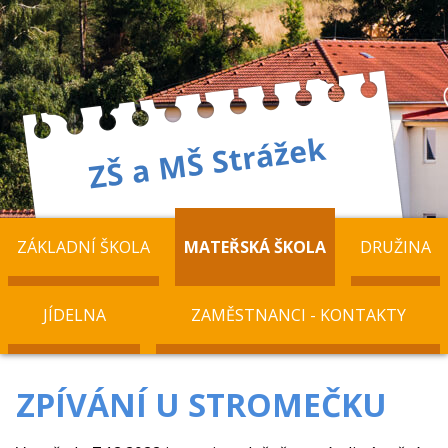
ZÁKLADNÍ ŠKOLA
MATEŘSKÁ ŠKOLA
DRUŽINA
JÍDELNA
ZAMĚSTNANCI - KONTAKTY
ZPÍVÁNÍ U STROMEČKU