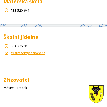
Mateřská škola
733 520 641
Školní jídelna
604 725 965
zs.strazek@seznam.cz
Zřizovatel
Městys Strážek