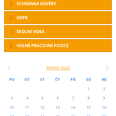
SCHRÁNKA DŮVĚRY
GDPR
ŠKOLNÍ VIDEA
VOLNÉ PRACOVNÍ POZICE
‹
›
SRPEN 2026
PO
ÚT
ST
ČT
PÁ
SO
NE
1
2
3
4
5
6
7
8
9
10
11
12
13
14
15
16