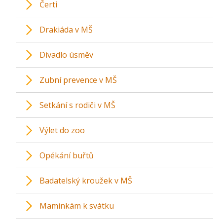
Čerti
Drakiáda v MŠ
Divadlo úsměv
Zubní prevence v MŠ
Setkání s rodiči v MŠ
Výlet do zoo
Opékání buřtů
Badatelský kroužek v MŠ
Maminkám k svátku