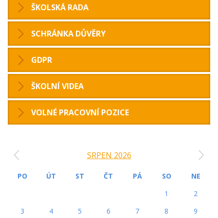
ŠKOLSKÁ RADA
SCHRÁNKA DŮVĚRY
GDPR
ŠKOLNÍ VIDEA
VOLNÉ PRACOVNÍ POZICE
‹
›
SRPEN 2026
PO
ÚT
ST
ČT
PÁ
SO
NE
1
2
3
4
5
6
7
8
9