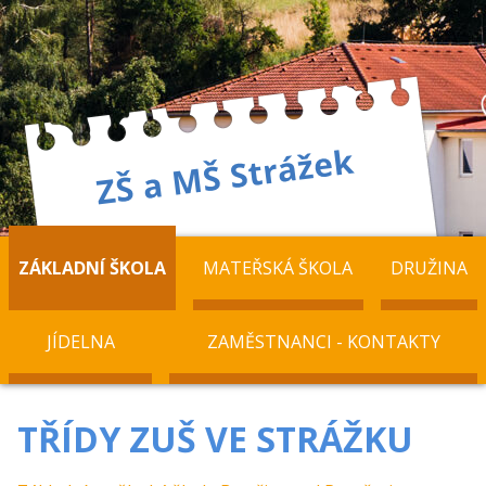
ZÁKLADNÍ ŠKOLA
MATEŘSKÁ ŠKOLA
DRUŽINA
JÍDELNA
ZAMĚSTNANCI - KONTAKTY
TŘÍDY ZUŠ VE STRÁŽKU