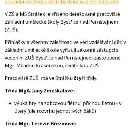
Základní umělecká škola Bystřice nad Pernštejnem
V ZŠ a MŠ Strážek je zřízeno detašované pracoviště
Základní umělecké školy Bystřice nad Pernštejnem
(ZUŠ).
Přihlášky a všechny záležitosti ve věci vzdělávání dětí v
základní umělecké škole vyřizují zákonní zástupci s
vedením ZUŠ Bystřice nad Pernštejnem zastoupené
Mgr. Miladou Krásenskou, ředitelkou ZUŠ.
Pracoviště ZUŠ má ve Strážku
čtyři
třídy.
Třída MgA. Jany Zmeškalové :
výuka hry na zobcovou flétnu, příčnou flétnu - v
úterý (dle rozvrhu jednotlivých žáků)
Třída Mgr. Terezie Březinové: