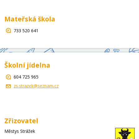
Mateřská škola
733 520 641
Školní jídelna
604 725 965
zs.strazek@seznam.cz
Zřizovatel
Městys Strážek