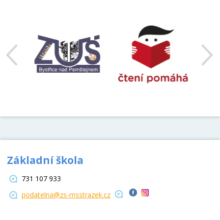
předchozí
Základní škola
731 107 933
podatelna@zs-msstrazek.cz