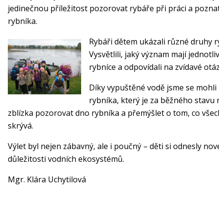
jedinečnou příležitost pozorovat rybáře při práci a pozna
rybníka.
Rybáři dětem ukázali různé druhy ry
Vysvětlili, jaký význam mají jednot
rybníce a odpovídali na zvídavé otáz
Díky vypuštěné vodě jsme se mohli 
rybníka, který je za běžného stavu 
zblízka pozorovat dno rybníka a přemýšlet o tom, co vše
skrývá.
Výlet byl nejen zábavný, ale i poučný – děti si odnesly no
důležitosti vodních ekosystémů.
Mgr. Klára Uchytilová