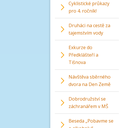
Cyklistické průkazy
pro 4. ročník!
Druháci na cestě za
tajemstvím vody
Exkurze do
Předklášteří a
Tišnova
Návštěva sběrného
dvora na Den Země
Dobrodružství se
záchranářem v MŠ
Beseda „Pobavme se