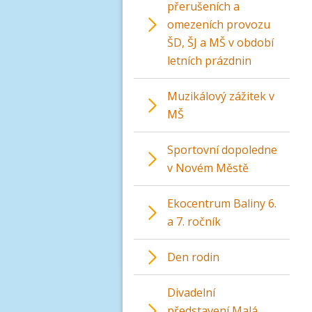
přerušeních a
omezeních provozu
ŠD, ŠJ a MŠ v období
letních prázdnin
Muzikálový zážitek v
MŠ
Sportovní dopoledne
v Novém Městě
Ekocentrum Baliny 6.
a 7. ročník
Den rodin
Divadelní
představení Malá