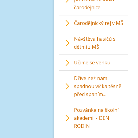
čarodějnice
Čarodějnický rej v MŠ
Návštěva hasičů s
dětmi z MŠ
Učíme se venku
Dříve než nám
spadnou víčka těsně
před spaním…
Pozvánka na školní
akademii - DEN
RODIN