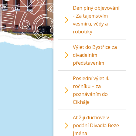
Den plný objevování
- Za tajemstvím
vesmíru, vědy a
robotiky
Výlet do Bystřice za
divadelním
představením
Poslední výlet 4.
ročníku – za
poznáváním do
Cikháje
Ať žijí duchové v
podání Divadla Beze
Jména