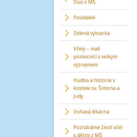
Duo v MŠ
Povídálek
Zelená výtvarka
Včely – malí
pomocníci s velkým
významem
Hudba a historie v
kostele sv. Šimona a
Judy
Voňavá lékárna
Poznáváme život včel
s dětmi z MŠ