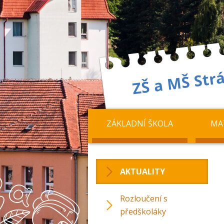
ZÁKLADNÍ ŠKOLA
MA
AKTUALITY
Rozloučení s
předškoláky