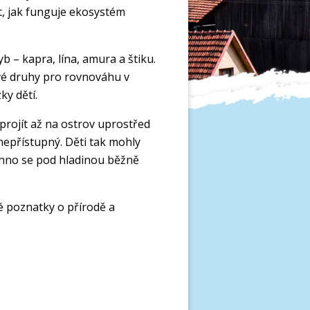
t, jak funguje ekosystém
b – kapra, lína, amura a štiku.
livé druhy pro rovnováhu v
ky dětí.
projít až na ostrov uprostřed
nepřístupný. Děti tak mohly
chno se pod hladinou běžně
vé poznatky o přírodě a