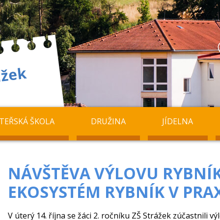
TEŘSKÁ ŠKOLA
DRUŽINA
JÍDELNA
NÁVŠTĚVA VÝLOVU RYBNÍK
EKOSYSTÉM RYBNÍK V PRA
V úterý 14. října se žáci 2. ročníku ZŠ Strážek zúčastnili vý