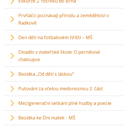
Exkurze 2. ročníku do Brna
Prvňáčci poznávají přírodu a zemědělství v
Radkově
Den dětí na fotbalovém hřišti – MŠ
Divadlo v mateřské škole: O perníkové
chaloupce
Besídka „Od dětí s láskou“
Putování za včelou medonosnou 2. část
Mezigenerační setkání plné hudby a poezie
Besídka ke Dni matek - MŠ