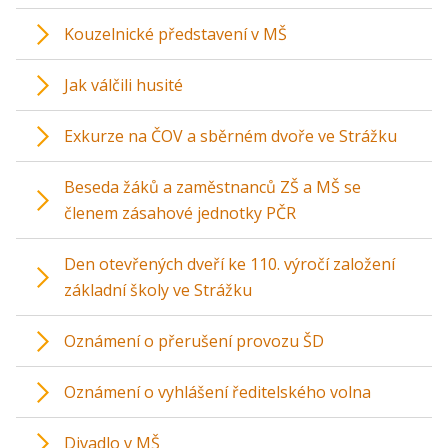
Kouzelnické představení v MŠ
Jak válčili husité
Exkurze na ČOV a sběrném dvoře ve Strážku
Beseda žáků a zaměstnanců ZŠ a MŠ se
členem zásahové jednotky PČR
Den otevřených dveří ke 110. výročí založení
základní školy ve Strážku
Oznámení o přerušení provozu ŠD
Oznámení o vyhlášení ředitelského volna
Divadlo v MŠ