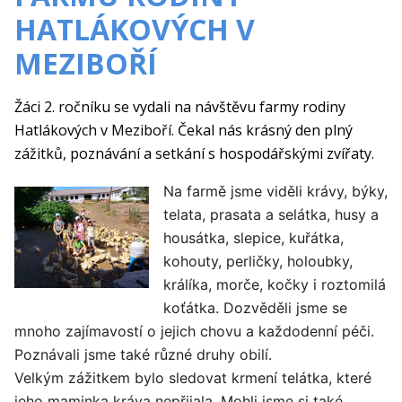
HATLÁKOVÝCH V
MEZIBOŘÍ
Žáci 2. ročníku se vydali na návštěvu farmy rodiny
Hatlákových v Meziboří. Čekal nás krásný den plný
zážitků, poznávání a setkání s hospodářskými zvířaty.
Na farmě jsme viděli krávy, býky,
telata, prasata a selátka, husy a
housátka, slepice, kuřátka,
kohouty, perličky, holoubky,
králíka, morče, kočky i roztomilá
koťátka. Dozvěděli jsme se
mnoho zajímavostí o jejich chovu a každodenní péči.
Poznávali jsme také různé druhy obilí.
Velkým zážitkem bylo sledovat krmení telátka, které
jeho maminka kráva nepřijala. Mohli jsme si také