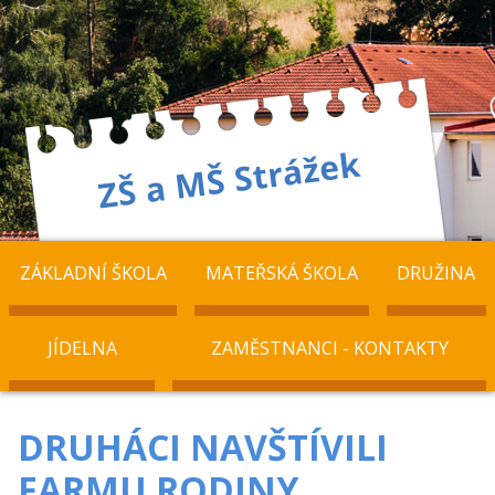
ZÁKLADNÍ ŠKOLA
MATEŘSKÁ ŠKOLA
DRUŽINA
JÍDELNA
ZAMĚSTNANCI - KONTAKTY
DRUHÁCI NAVŠTÍVILI
FARMU RODINY