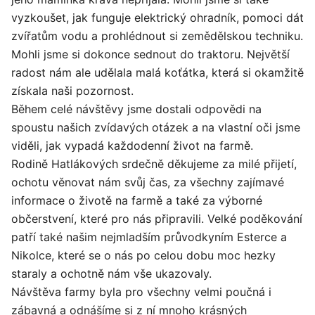
vyzkoušet, jak funguje elektrický ohradník, pomoci dát
zvířatům vodu a prohlédnout si zemědělskou techniku.
Mohli jsme si dokonce sednout do traktoru. Největší
radost nám ale udělala malá koťátka, která si okamžitě
získala naši pozornost.
Během celé návštěvy jsme dostali odpovědi na
spoustu našich zvídavých otázek a na vlastní oči jsme
viděli, jak vypadá každodenní život na farmě.
Rodině Hatlákových srdečně děkujeme za milé přijetí,
ochotu věnovat nám svůj čas, za všechny zajímavé
informace o životě na farmě a také za výborné
občerstvení, které pro nás připravili. Velké poděkování
patří také našim nejmladším průvodkyním Esterce a
Nikolce, které se o nás po celou dobu moc hezky
staraly a ochotně nám vše ukazovaly.
Návštěva farmy byla pro všechny velmi poučná i
zábavná a odnášíme si z ní mnoho krásných