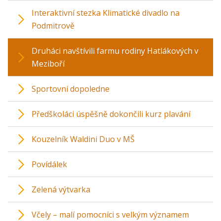
Interaktivní stezka Klimatické divadlo na
Podmitrově
Druháci navštívili farmu rodiny Hatlákových v
Meziboří
Sportovní dopoledne
Předškoláci úspěšně dokončili kurz plavání
Kouzelník Waldini Duo v MŠ
Povídálek
Zelená výtvarka
Včely – malí pomocníci s velkým významem