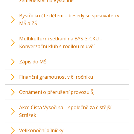
zemědělství na Vysočině“
Bystřicko čte dětem – besedy se spisovateli v
MŠ a ZŠ
Multikulturní setkání na BYS-3-CKU -
Konverzační klub s rodilou mluvčí
Zápis do MŠ
Finanční gramotnost v 6. ročníku
Oznámení o přerušení provozu ŠJ
Akce Čistá Vysočina – společně za čistější
Strážek
Velikonoční dílničky