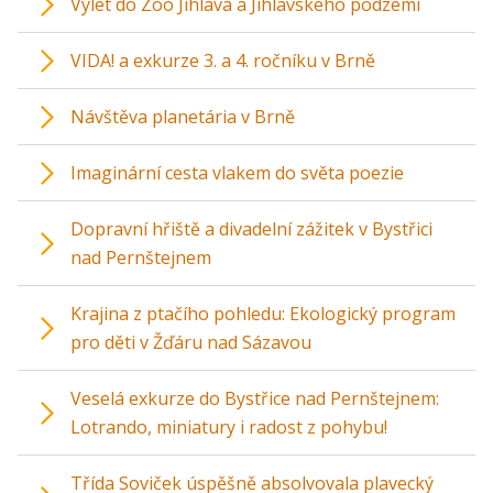
Výlet do Zoo Jihlava a Jihlavského podzemí
VIDA! a exkurze 3. a 4. ročníku v Brně
Návštěva planetária v Brně
Imaginární cesta vlakem do světa poezie
Dopravní hřiště a divadelní zážitek v Bystřici
nad Pernštejnem
Krajina z ptačího pohledu: Ekologický program
pro děti v Žďáru nad Sázavou
Veselá exkurze do Bystřice nad Pernštejnem:
Lotrando, miniatury i radost z pohybu!
Třída Soviček úspěšně absolvovala plavecký