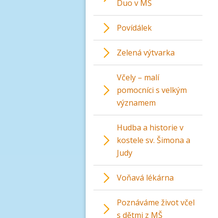
Duo v MŠ
Povídálek
Zelená výtvarka
Včely – malí
pomocníci s velkým
významem
Hudba a historie v
kostele sv. Šimona a
Judy
Voňavá lékárna
Poznáváme život včel
s dětmi z MŠ