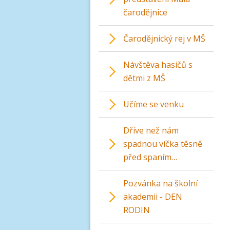
čarodějnice
Čarodějnický rej v MŠ
Návštěva hasičů s
dětmi z MŠ
Učíme se venku
Dříve než nám
spadnou víčka těsně
před spaním…
Pozvánka na školní
akademii - DEN
RODIN