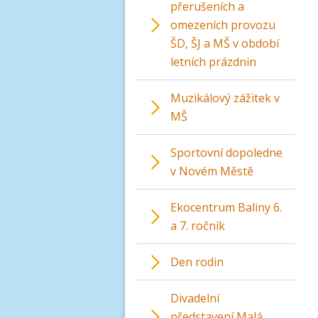
přerušeních a
omezeních provozu
ŠD, ŠJ a MŠ v období
letních prázdnin
Muzikálový zážitek v
MŠ
Sportovní dopoledne
v Novém Městě
Ekocentrum Baliny 6.
a 7. ročník
Den rodin
Divadelní
představení Malá