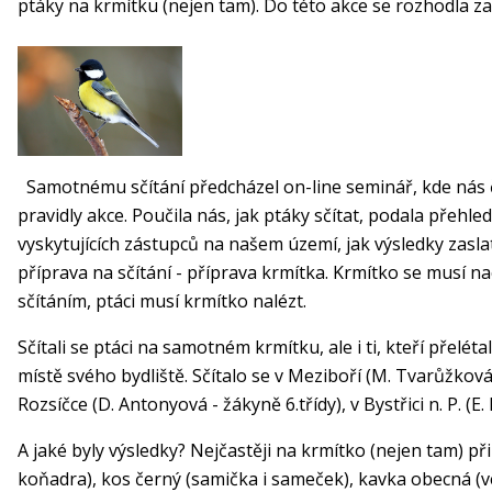
ptáky na krmítku (nejen tam). Do této akce se rozhodla zap
Samotnému sčítání předcházel on-line seminář, k
de nás
pravidly akce.
Poučila nás, jak ptáky sčítat, podala přehled
vyskytujících
zástupců na našem území, jak výsledky zaslat
příprava na
sčítání
-
příprava
krmítka. Kr
mítko se musí na
sčítáním, ptáci musí krmítko nalézt.
Sčítali se ptáci na samotném krmítku, ale i ti, kteří přeléta
místě svého bydliště. Sčítalo se v
Meziboří
(M.
Tvarůžková
Roz
s
í
čce (D.
Antonyová
- žákyně 6.třídy), v Bystřici n
. P. (E
A
j
aké byly výsledky? Nejčastěji na krmítko
(
nejen ta
m)
při
koňadra), kos černý (samička i sameček)
, kavka obecná (v