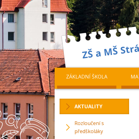
ZÁKLADNÍ ŠKOLA
MA
AKTUALITY
Rozloučení s
předškoláky