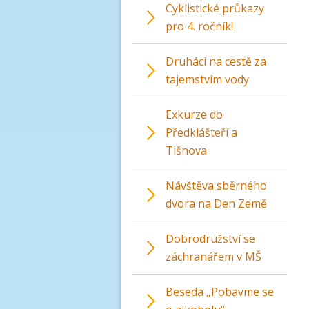
Cyklistické průkazy
pro 4. ročník!
Druháci na cestě za
tajemstvím vody
Exkurze do
Předklášteří a
Tišnova
Návštěva sběrného
dvora na Den Země
Dobrodružství se
záchranářem v MŠ
Beseda „Pobavme se