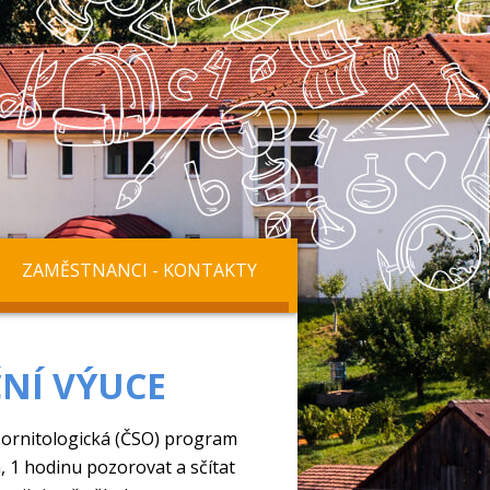
ZAMĚSTNANCI - KONTAKTY
ČNÍ VÝUCE
 ornitologická (ČSO) ​program
, 1 hodinu pozorovat a sčítat