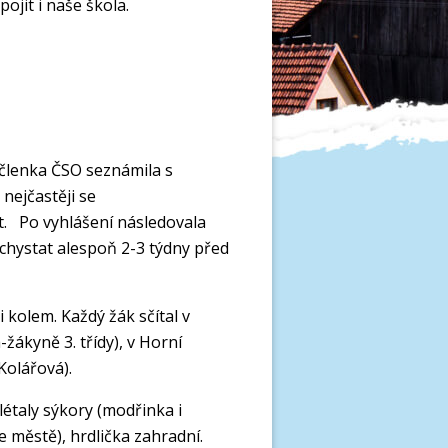
ojit i naše škola.
 členka ČSO seznámila s
 nejčastěji se
.
Po vyhlášení následovala
chystat alespoň 2-3 týdny před
li kolem. Každý žák sč
ítal v
-žákyně 3
.
třídy), v Horní
. Kolářová).
létaly sýkory (modřinka i
e městě), hrdlička zahradní
.