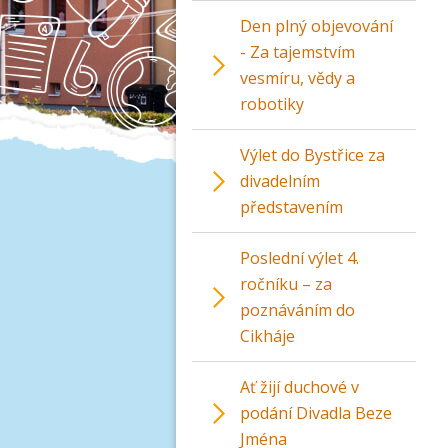
Den plný objevování
- Za tajemstvím
vesmíru, vědy a
robotiky
Výlet do Bystřice za
divadelním
představením
Poslední výlet 4.
ročníku – za
poznáváním do
Cikháje
Ať žijí duchové v
podání Divadla Beze
Jména