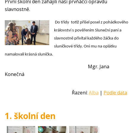
První školní den zahájili naši prvňáčci opravdu
slavnostně.
Do třídy totiž přišel posel z pohádkového
království s pověřením Sluneční paní a
slavnostně přivítal každého žáčka do
sluníčkové třídy. Oni mu na oplátku
namalovali krásná sluníčka.
Mgr. Jana
Konečná
Řazení:
Alba
|
Podle data
1. školní den