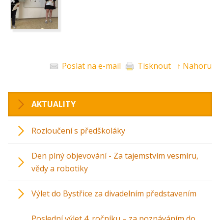
Poslat na e-mail
Tisknout
↑ Nahoru
AKTUALITY
Rozloučení s předškoláky
Den plný objevování - Za tajemstvím vesmíru,
vědy a robotiky
Výlet do Bystřice za divadelním představením
Poslední výlet 4. ročníku – za poznáváním do