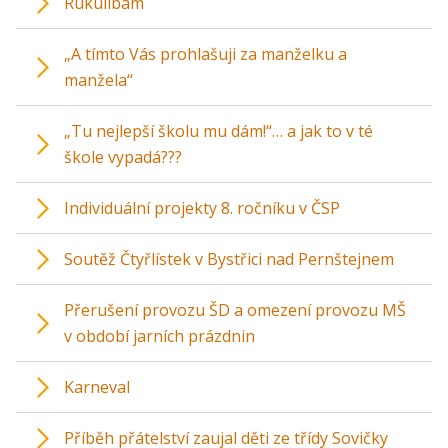
Rukulíbám
„A tímto Vás prohlašuji za manželku a
manžela“
„Tu nejlepší školu mu dám!“… a jak to v té
škole vypadá???
Individuální projekty 8. ročníku v ČSP
Soutěž Čtyřlístek v Bystřici nad Pernštejnem
Přerušení provozu ŠD a omezení provozu MŠ
v období jarních prázdnin
Karneval
Příběh přátelství zaujal děti ze třídy Sovičky