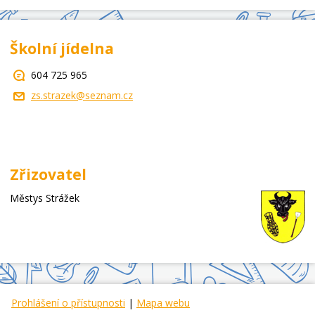
Školní jídelna
604 725 965
zs.strazek@seznam.cz
Zřizovatel
Městys Strážek
Prohlášení o přístupnosti
|
Mapa webu