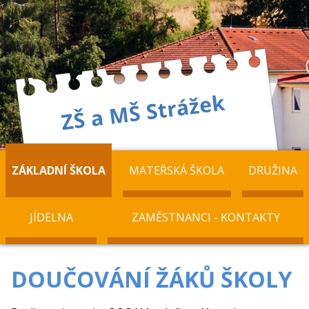
ZÁKLADNÍ ŠKOLA
MATEŘSKÁ ŠKOLA
DRUŽINA
JÍDELNA
ZAMĚSTNANCI - KONTAKTY
DOUČOVÁNÍ ŽÁKŮ ŠKOLY