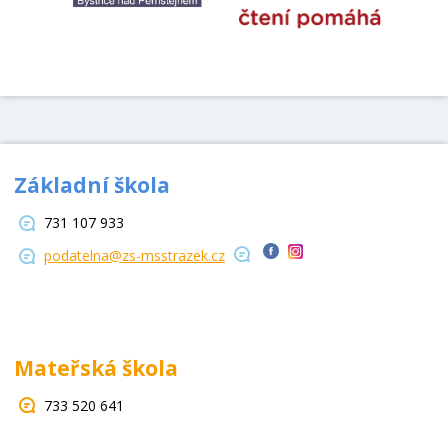
Základní škola
731 107 933
podatelna@zs-msstrazek.cz
Mateřská škola
733 520 641