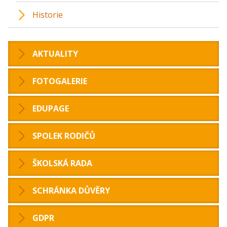
Historie
AKTUALITY
FOTOGALERIE
EDUPAGE
SPOLEK RODIČŮ
ŠKOLSKÁ RADA
SCHRÁNKA DŮVĚRY
GDPR