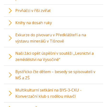
Prvňáčci v říši zvířat
Knihy na dosah ruky
Exkurze do pivovaru v Předklášteří a na
výstavu minerálů v Tišnově
Naši žáci opět úspěšní v soutěži „Lesnictví a
zemědělství na Vysočině“
Bystřicko čte dětem – besedy se spisovateli v
MŠ a ZŠ
Multikulturní setkání na BYS-3-CKU -
Konverzační klub s rodilou mluvčí