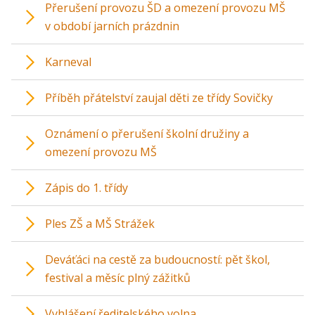
Přerušení provozu ŠD a omezení provozu MŠ
v období jarních prázdnin
Karneval
Příběh přátelství zaujal děti ze třídy Sovičky
Oznámení o přerušení školní družiny a
omezení provozu MŠ
Zápis do 1. třídy
Ples ZŠ a MŠ Strážek
Deváťáci na cestě za budoucností: pět škol,
festival a měsíc plný zážitků
Vyhlášení ředitelského volna