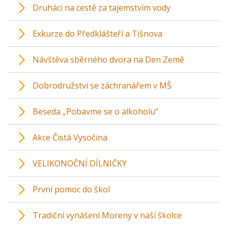
Druháci na cestě za tajemstvím vody
Exkurze do Předklášteří a Tišnova
Návštěva sběrného dvora na Den Země
Dobrodružství se záchranářem v MŠ
Beseda „Pobavme se o alkoholu“
Akce Čistá Vysočina
VELIKONOČNÍ DÍLNIČKY
První pomoc do škol
Tradiční vynášení Moreny v naší školce