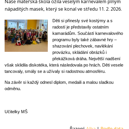
Naše mateřská škola ožila veselým karnevalem plným
nápaditých masek, který se konal ve středu 11. 2. 2026.
Děti si přinesly své kostýmy a s
radostí je představily ostatním
kamarádům. Součástí karnevalového
programu byly také zábavné hry –
shazování plechovek, navlékání
provázku, skládání obrázků i
překážková dráha. Největší nadšení
však sklidila diskotéka, která následovala po hrách. Děti vesele
tancovaly, smály se a užívaly si radostnou atmosféru.
Na závěr si každý odnesl diplom, medaili a malou sladkou
odměnu.
Učitelky MŠ
Řazení:
Alba
|
Podle data