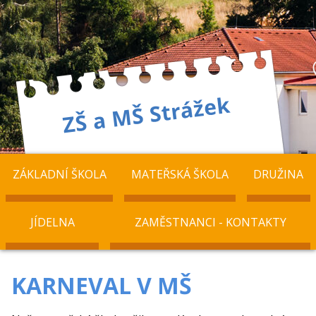
ZÁKLADNÍ ŠKOLA
MATEŘSKÁ ŠKOLA
DRUŽINA
JÍDELNA
ZAMĚSTNANCI - KONTAKTY
KARNEVAL V MŠ