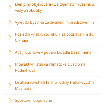
Den plný objevování - Za tajemstvím vesmíru,
vědy a robotiky
Výlet do Bystřice za divadelním představením
Poslední výlet 4. ročníku – za poznáváním do
Cikháje
Ať žijí duchové v podání Divadla Beze Jména
Interaktivní stezka Klimatické divadlo na
Podmitrově
Druháci navštívili farmu rodiny Hatlákových v
Meziboří
Sportovní dopoledne