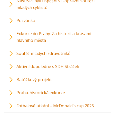
Naši žáci byli úspěšní v Dopravní soutěži
mladých cyklistů
Pozvánka
Exkurze do Prahy: Za historií a krásami
hlavního města
Soutěž mladých zdravotníků
Aktivní dopoledne s SDH Strážek
Batůžkový projekt
Praha-historická exkurze
Fotbalové utkání – McDonald´s cup 2025