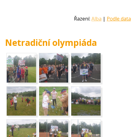
Řazení:
Alba
|
Podle data
Netradiční olympiáda