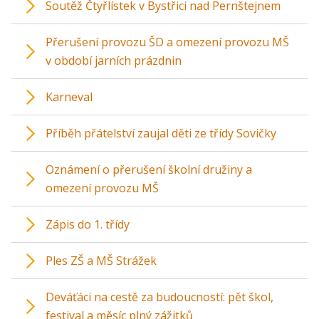
Soutěž Čtyřlístek v Bystřici nad Pernštejnem
Přerušení provozu ŠD a omezení provozu MŠ
v období jarních prázdnin
Karneval
Příběh přátelství zaujal děti ze třídy Sovičky
Oznámení o přerušení školní družiny a
omezení provozu MŠ
Zápis do 1. třídy
Ples ZŠ a MŠ Strážek
Deváťáci na cestě za budoucností: pět škol,
festival a měsíc plný zážitků