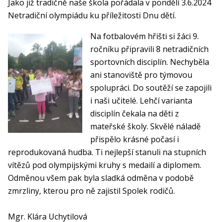
Jako již tradičně naše škola pořádala v pondělí 3.6.2024
Netradiční olympiádu ku příležitosti Dnu dětí.
Na fotbalovém hřišti si žáci 9.
ročníku připravili 8 netradičních
sportovních disciplín. Nechyběla
ani stanoviště pro týmovou
spolupráci. Do soutěží se zapojili
i naši učitelé. Lehčí varianta
disciplín čekala na děti z
mateřské školy. Skvělé náladě
přispělo krásné počasí i
reprodukovaná hudba. Ti nejlepší stanuli na stupních
vítězů pod olympijskými kruhy s medailí a diplomem.
Odměnou všem pak byla sladká odměna v podobě
zmrzliny, kterou pro ně zajistil Spolek rodičů.
Mgr. Klára Uchytilová