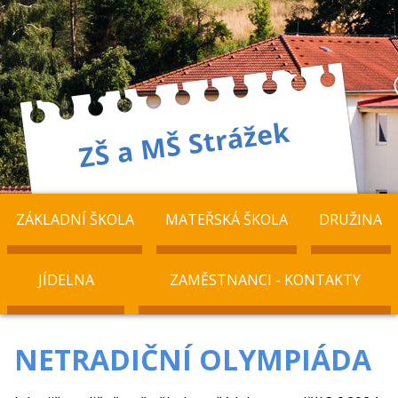
ZÁKLADNÍ ŠKOLA
MATEŘSKÁ ŠKOLA
DRUŽINA
JÍDELNA
ZAMĚSTNANCI - KONTAKTY
NETRADIČNÍ OLYMPIÁDA