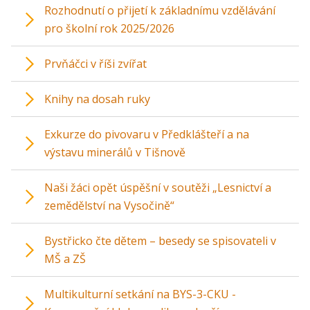
Rozhodnutí o přijetí k základnímu vzdělávání
pro školní rok 2025/2026
Prvňáčci v říši zvířat
Knihy na dosah ruky
Exkurze do pivovaru v Předklášteří a na
výstavu minerálů v Tišnově
Naši žáci opět úspěšní v soutěži „Lesnictví a
zemědělství na Vysočině“
Bystřicko čte dětem – besedy se spisovateli v
MŠ a ZŠ
Multikulturní setkání na BYS-3-CKU -