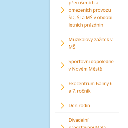
přerušeních a
omezeních provozu
ŠD, ŠJ a MŠ v období
letních prázdnin
Muzikálový zážitek v
MŠ
Sportovní dopoledne
v Novém Městě
Ekocentrum Baliny 6.
a 7. ročník
Den rodin
Divadelní
představení Malá