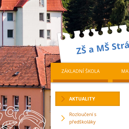
ZÁKLADNÍ ŠKOLA
MA
AKTUALITY
Rozloučení s
předškoláky