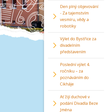
Den plný objevování
- Za tajemstvím
vesmíru, vědy a
robotiky
Výlet do Bystřice za
divadelním
představením
Poslední výlet 4.
ročníku – za
poznáváním do
Cikháje
Ať žijí duchové v
podání Divadla Beze
Jména