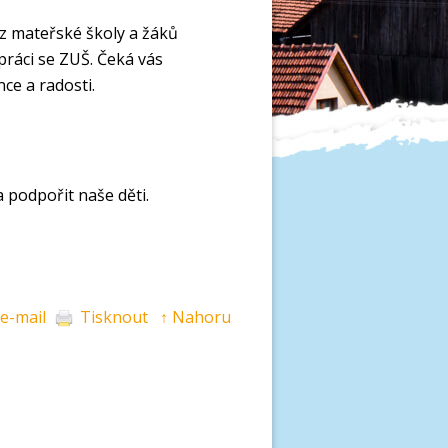
 z mateřské školy a žáků
práci se ZUŠ. Čeká vás
ce a radosti.
a podpořit naše děti.
 e-mail
Tisknout
↑ Nahoru