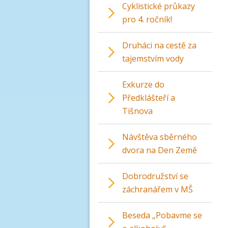
Cyklistické průkazy
pro 4. ročník!
Druháci na cestě za
tajemstvím vody
Exkurze do
Předklášteří a
Tišnova
Návštěva sběrného
dvora na Den Země
Dobrodružství se
záchranářem v MŠ
Beseda „Pobavme se