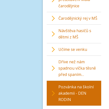
čarodějnice
Čarodějnický rej v MŠ
Návštěva hasičů s
dětmi z MŠ
Učíme se venku
Dříve než nám
spadnou víčka těsně
před spaním…
Pozvánka na školní
akademii - DEN
RODIN