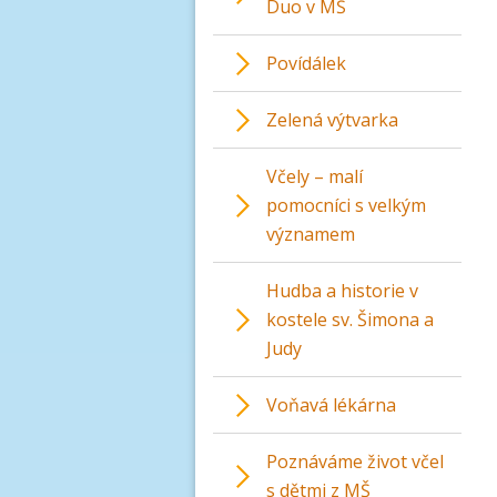
Duo v MŠ
Povídálek
Zelená výtvarka
Včely – malí
pomocníci s velkým
významem
Hudba a historie v
kostele sv. Šimona a
Judy
Voňavá lékárna
Poznáváme život včel
s dětmi z MŠ