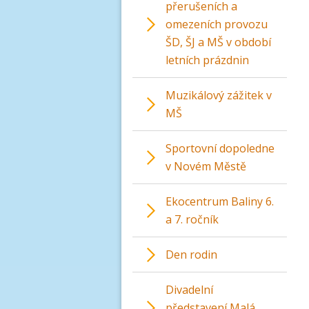
přerušeních a
omezeních provozu
ŠD, ŠJ a MŠ v období
letních prázdnin
Muzikálový zážitek v
MŠ
Sportovní dopoledne
v Novém Městě
Ekocentrum Baliny 6.
a 7. ročník
Den rodin
Divadelní
představení Malá