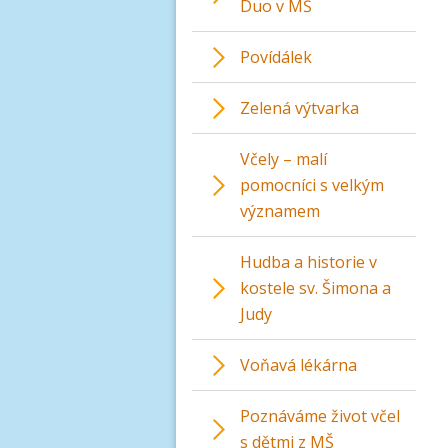
Duo v MŠ
Povídálek
Zelená výtvarka
Včely – malí
pomocníci s velkým
významem
Hudba a historie v
kostele sv. Šimona a
Judy
Voňavá lékárna
Poznáváme život včel
s dětmi z MŠ