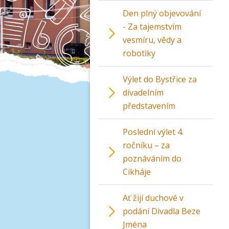
Den plný objevování
- Za tajemstvím
vesmíru, vědy a
robotiky
Výlet do Bystřice za
divadelním
představením
Poslední výlet 4.
ročníku – za
poznáváním do
Cikháje
Ať žijí duchové v
podání Divadla Beze
Jména