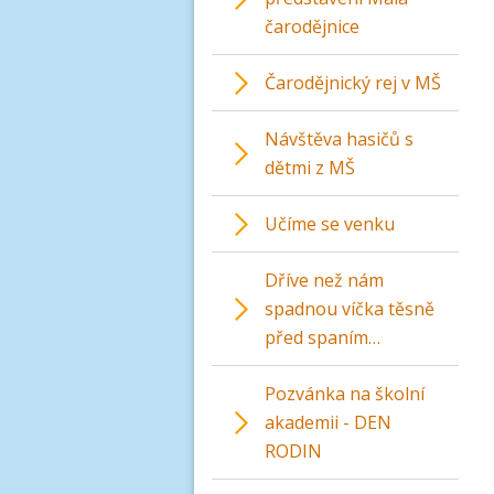
čarodějnice
Čarodějnický rej v MŠ
Návštěva hasičů s
dětmi z MŠ
Učíme se venku
Dříve než nám
spadnou víčka těsně
před spaním…
Pozvánka na školní
akademii - DEN
RODIN