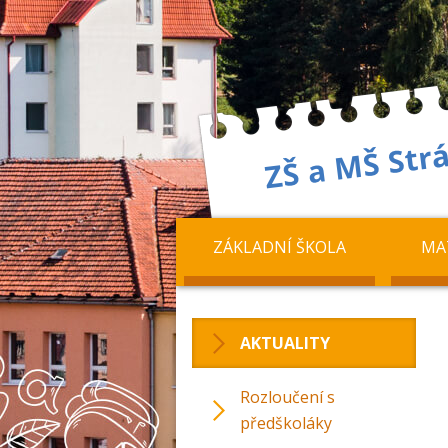
ZÁKLADNÍ ŠKOLA
MA
AKTUALITY
Rozloučení s
předškoláky