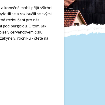
 a konečně mohli přijít všichni
yfotili se a rozloučili se svými
ěkné rozloučení pro nás
ení pod pergolou. O tom, jak
 píše v červencovém číslu
žákyně 9. ročníku - čtěte na