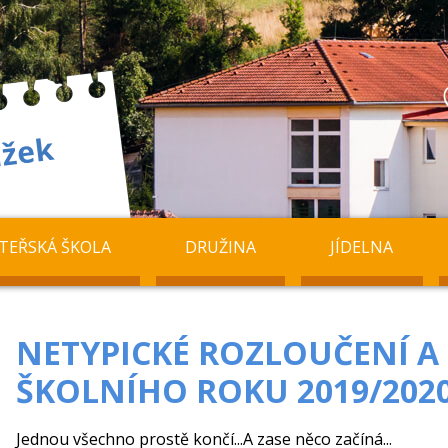
TEŘSKÁ ŠKOLA
DRUŽINA
JÍDELNA
NETYPICKÉ ROZLOUČENÍ A
ŠKOLNÍHO ROKU 2019/202
Jednou všechno prostě končí...A zase něco začíná...