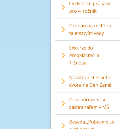
Cyklistické průkazy
pro 4. ročník!
Druháci na cestě za
tajemstvím vody
Exkurze do
Předklášteří a
Tišnova
Návštěva sběrného
dvora na Den Země
Dobrodružství se
záchranářem v MŠ
Beseda „Pobavme se