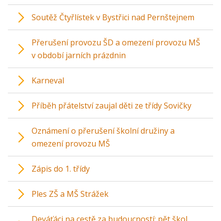
Soutěž Čtyřlístek v Bystřici nad Pernštejnem
Přerušení provozu ŠD a omezení provozu MŠ
v období jarních prázdnin
Karneval
Příběh přátelství zaujal děti ze třídy Sovičky
Oznámení o přerušení školní družiny a
omezení provozu MŠ
Zápis do 1. třídy
Ples ZŠ a MŠ Strážek
Deváťáci na cestě za budoucností: pět škol,