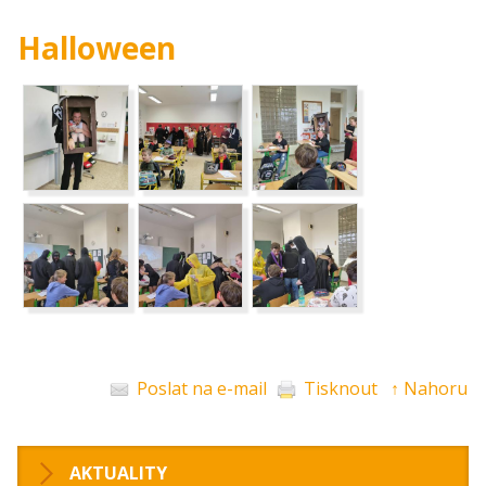
Halloween
Poslat na e-mail
Tisknout
↑ Nahoru
AKTUALITY