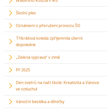
Waldiniho kouzla v MŠ
Školní ples
Oznámení o přerušení provozu ŠD
Tříkrálová koleda zpříjemnila úterní
dopoledne
„Zelená výprava“ v zimě
PF 2025
Den svetrů na naší škole: Kreativita a Vánoce
ve vzduchu!
Vánoční besídka a dílničky