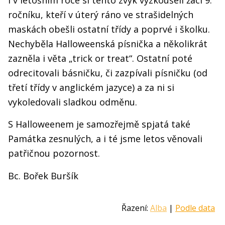
I v letošním roce si tento zvyk vyzkoušeli žáci 9.
ročníku, kteří v úterý ráno ve strašidelných
maskách obešli ostatní třídy a poprvé i školku.
Nechyběla Halloweenská písnička a několikrát
zazněla i věta „trick or treat“. Ostatní poté
odrecitovali básničku, či zazpívali písničku (od
třetí třídy v anglickém jazyce) a za ni si
vykoledovali sladkou odměnu.
S Halloweenem je samozřejmě spjatá také
Památka zesnulých, a i té jsme letos věnovali
patřičnou pozornost.
Bc. Bořek Buršík
Řazení:
Alba
|
Podle data