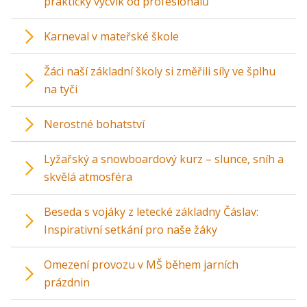
praktický výcvik od profesionálů
Karneval v mateřské škole
Žáci naší základní školy si změřili síly ve šplhu
na tyči
Nerostné bohatství
Lyžařský a snowboardový kurz – slunce, sníh a
skvělá atmosféra
Beseda s vojáky z letecké základny Čáslav:
Inspirativní setkání pro naše žáky
Omezení provozu v MŠ během jarních
prázdnin