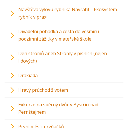
Návštěva výlovu rybníka Navrátil – Ekosystém
rybník v praxi
Divadelní pohádka a cesta do vesmíru –
podzimní zážitky v mateřské škole
Den stromů aneb Stromy v písních (nejen
lidových)
Drakiáda
Hravý průchod životem
Exkurze na sběrný dvůr v Bystřici nad
Pernštejnem
První měsíc prvňáčků