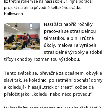
Již třetím rokem se na naší škole 31. října pořádal
projekt na téma původně keltského svátku –
Halloween.
Naši žáci napříč
ročníky
pracovali se strašidelnou
tématikou a plnili různé
úkoly, malovali a vyráběli
strašidelné výrobky a zdobili
třídy i chodby rozmanitou výzdobou.
Tento svátek se, převážně za oceánem, obvykle
slaví tak, že koledníci po setmění obchází domy
a koledují - hlásají „trick or treat“, což se dá
přeložit jako: „koledu, nebo něco provedu“.