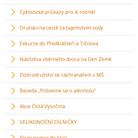
Cyklistické průkazy pro 4. ročník!
Druháci na cestě za tajemstvím vody
Exkurze do Předklášteří a Tišnova
Návštěva sběrného dvora na Den Země
Dobrodružství se záchranářem v MŠ
Beseda „Pobavme se o alkoholu“
Akce Čistá Vysočina
VELIKONOČNÍ DÍLNIČKY
První pomoc do škol