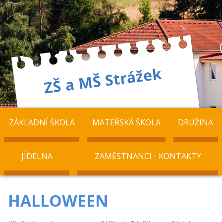
ZÁKLADNÍ ŠKOLA
MATEŘSKÁ ŠKOLA
DRUŽINA
JÍDELNA
ZAMĚSTNANCI - KONTAKTY
HALLOWEEN