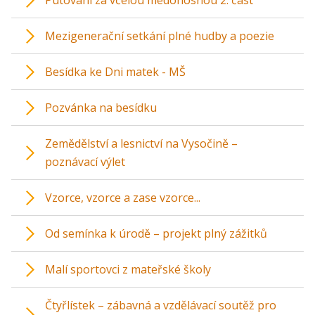
Putování za včelou medonosnou 2. část
Mezigenerační setkání plné hudby a poezie
Besídka ke Dni matek - MŠ
Pozvánka na besídku
Zemědělství a lesnictví na Vysočině –
poznávací výlet
Vzorce, vzorce a zase vzorce...
Od semínka k úrodě – projekt plný zážitků
Malí sportovci z mateřské školy
Čtyřlístek – zábavná a vzdělávací soutěž pro