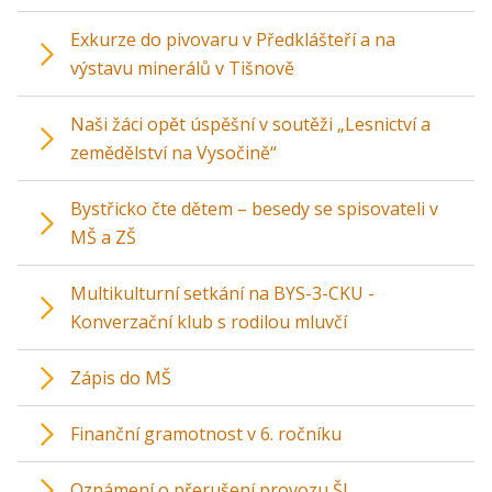
Exkurze do pivovaru v Předklášteří a na
výstavu minerálů v Tišnově
Naši žáci opět úspěšní v soutěži „Lesnictví a
zemědělství na Vysočině“
Bystřicko čte dětem – besedy se spisovateli v
MŠ a ZŠ
Multikulturní setkání na BYS-3-CKU -
Konverzační klub s rodilou mluvčí
Zápis do MŠ
Finanční gramotnost v 6. ročníku
Oznámení o přerušení provozu ŠJ