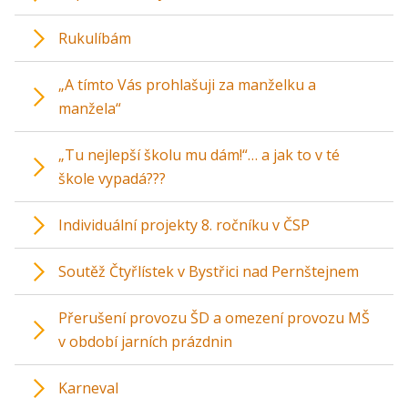
Rukulíbám
„A tímto Vás prohlašuji za manželku a
manžela“
„Tu nejlepší školu mu dám!“… a jak to v té
škole vypadá???
Individuální projekty 8. ročníku v ČSP
Soutěž Čtyřlístek v Bystřici nad Pernštejnem
Přerušení provozu ŠD a omezení provozu MŠ
v období jarních prázdnin
Karneval