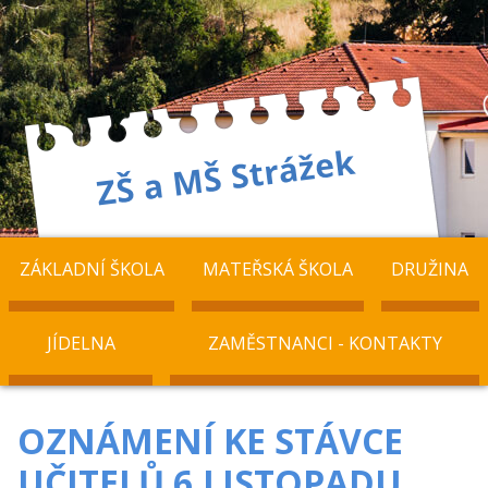
ZÁKLADNÍ ŠKOLA
MATEŘSKÁ ŠKOLA
DRUŽINA
JÍDELNA
ZAMĚSTNANCI - KONTAKTY
OZNÁMENÍ KE STÁVCE
UČITELŮ 6.LISTOPADU