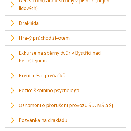
Den stromů aneb Stromy v písních (nejen
lidových)
Drakiáda
Hravý průchod životem
Exkurze na sběrný dvůr v Bystřici nad
Pernštejnem
První měsíc prvňáčků
Pozice školního psychologa
Oznámení o přerušení provozu ŠD, MŠ a ŠJ
Pozvánka na drakiádu