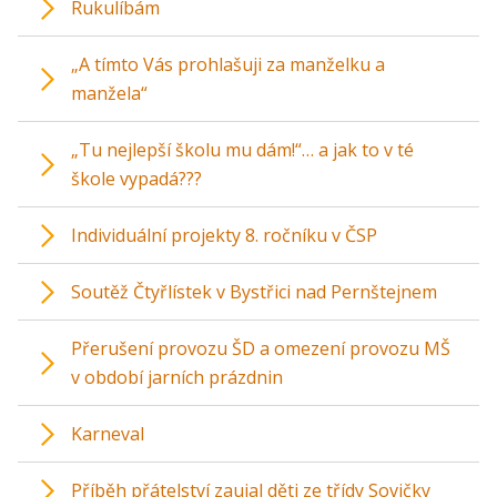
Rukulíbám
„A tímto Vás prohlašuji za manželku a
manžela“
„Tu nejlepší školu mu dám!“… a jak to v té
škole vypadá???
Individuální projekty 8. ročníku v ČSP
Soutěž Čtyřlístek v Bystřici nad Pernštejnem
Přerušení provozu ŠD a omezení provozu MŠ
v období jarních prázdnin
Karneval
Příběh přátelství zaujal děti ze třídy Sovičky