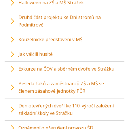
Halloween na ZŠ a MŠ Strážek
Druhá část projektu ke Dni stromů na
Podmitrově
Kouzelnické představení v MŠ
Jak válčili husité
Exkurze na ČOV a sběrném dvoře ve Strážku
Beseda žáků a zaměstnanců ZŠ a MŠ se
členem zásahové jednotky PČR
Den otevřených dveří ke 110. výročí založení
základní školy ve Strážku
Oznámení o přerušení provozu ŠD