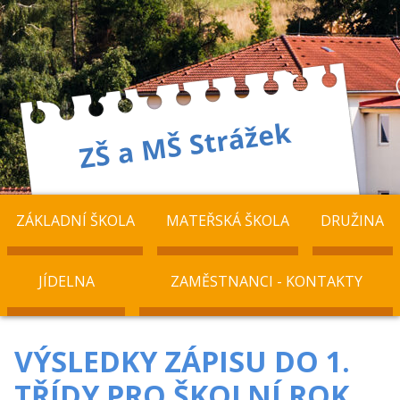
ZÁKLADNÍ ŠKOLA
MATEŘSKÁ ŠKOLA
DRUŽINA
JÍDELNA
ZAMĚSTNANCI - KONTAKTY
VÝSLEDKY ZÁPISU DO 1.
TŘÍDY PRO ŠKOLNÍ ROK