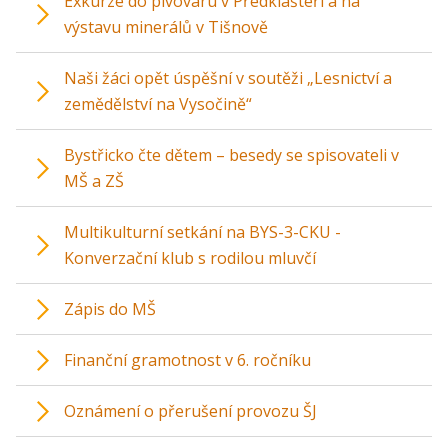
Exkurze do pivovaru v Předklášteří a na
výstavu minerálů v Tišnově
Naši žáci opět úspěšní v soutěži „Lesnictví a
zemědělství na Vysočině“
Bystřicko čte dětem – besedy se spisovateli v
MŠ a ZŠ
Multikulturní setkání na BYS-3-CKU -
Konverzační klub s rodilou mluvčí
Zápis do MŠ
Finanční gramotnost v 6. ročníku
Oznámení o přerušení provozu ŠJ