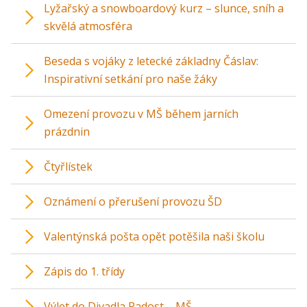
Lyžařský a snowboardový kurz – slunce, sníh a
skvělá atmosféra
Beseda s vojáky z letecké základny Čáslav:
Inspirativní setkání pro naše žáky
Omezení provozu v MŠ během jarních
prázdnin
Čtyřlístek
Oznámení o přerušení provozu ŠD
Valentýnská pošta opět potěšila naši školu
Zápis do 1. třídy
Výlet do Divadla Radost – MŠ