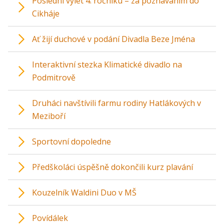
Poslední výlet 4. ročníku – za poznáváním do
Cikháje
Ať žijí duchové v podání Divadla Beze Jména
Interaktivní stezka Klimatické divadlo na
Podmitrově
Druháci navštívili farmu rodiny Hatlákových v
Meziboří
Sportovní dopoledne
Předškoláci úspěšně dokončili kurz plavání
Kouzelník Waldini Duo v MŠ
Povídálek