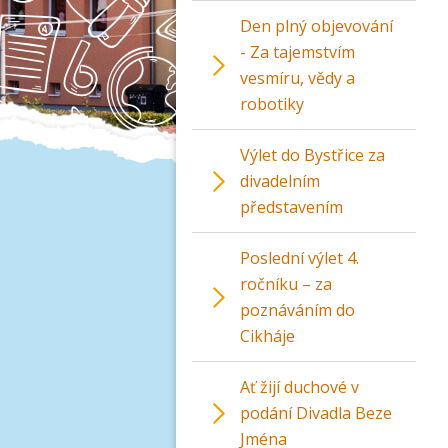
Den plný objevování
- Za tajemstvím
vesmíru, vědy a
robotiky
Výlet do Bystřice za
divadelním
představením
Poslední výlet 4.
ročníku – za
poznáváním do
Cikháje
Ať žijí duchové v
podání Divadla Beze
Jména