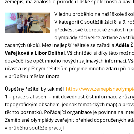
zeměpis, má znalosti o přírodě i lidské společnosti a baví
V lednu proběhlo na naší škole ško
V kategorii C soutěžili žáci 8. a 9. 
předvést své teoretické znalosti i 
olympiády žáci velice aktivně a vstř
zadaných úkolů. Mezi nejlepší řešitele se zařadila
Adéla Č
Vařejková a Libor Dolíhal
. Všichni žáci si díky této možno
dozvěděli se opět mnoho nových zajímavých informací. V
účast a úspěšným řešitelům přejeme mnoho zdaru při okr
v průběhu měsíce února.
Úspěšný řešitel by tak měl:
https://www.zemepisnaolympia
1 – práce s atlasem – mít dovednost číst informace z růz
topografickým obsahem, jednak tematických map) a prov
těchto poznatků. Pořádající organizace je povinna na int
Zeměpisné olympiády zveřejnit přehled doporučených atla
v průběhu soutěže pracují.