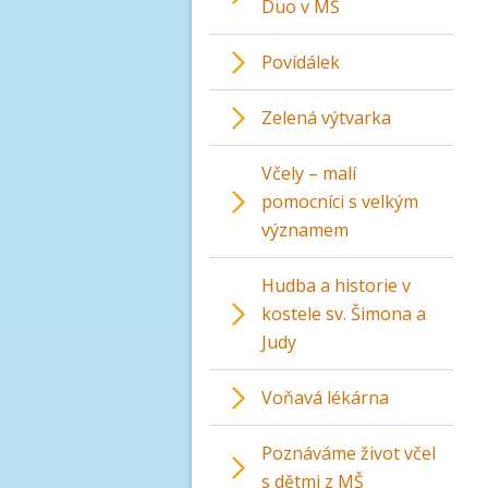
Duo v MŠ
Povídálek
Zelená výtvarka
Včely – malí
pomocníci s velkým
významem
Hudba a historie v
kostele sv. Šimona a
Judy
Voňavá lékárna
Poznáváme život včel
s dětmi z MŠ