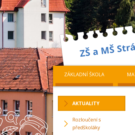
ZÁKLADNÍ ŠKOLA
MA
AKTUALITY
Rozloučení s
předškoláky