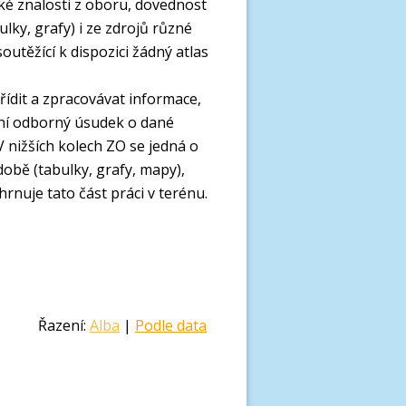
cké znalosti z oboru, dovednost
lky, grafy) i ze zdrojů různé
outěžící k dispozici žádný atlas
řídit a zpracovávat informace,
stní odborný úsudek o dané
 nižších kolech ZO se jedná o
obě (tabulky, grafy, mapy),
rnuje tato část práci v terénu.
Řazení:
Alba
|
Podle data