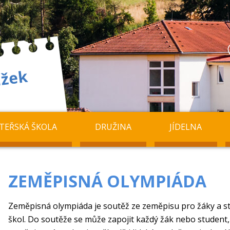
TEŘSKÁ ŠKOLA
DRUŽINA
JÍDELNA
ZEMĚPISNÁ OLYMPIÁDA
Zeměpisná olympiáda je soutěž ze zeměpisu pro žáky a st
škol. Do soutěže se může zapojit každý žák nebo student,