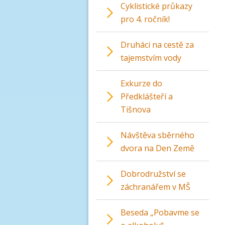
Cyklistické průkazy
pro 4. ročník!
Druháci na cestě za
tajemstvím vody
Exkurze do
Předklášteří a
Tišnova
Návštěva sběrného
dvora na Den Země
Dobrodružství se
záchranářem v MŠ
Beseda „Pobavme se