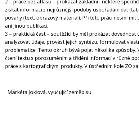
2 – práce bez atlasu – prokázat základní i některé specifi
získat informaci z nejrůznější podoby uspořádání dat (tabu
povahy (text, obrazový materiál). Při této práci nesmí mít s
ani jinou publikaci.
3 – praktická část – soutěžící by měl prokázat dovednost t
analyzovat údaje, provést jejich syntézu, formulovat vla
problematice. Tento okruh bývá pojat několika způsoby. V
čtení textu s porozuměním a třídění informací v různé pod
práce s kartografickými produkty. V ústředním kole ZO zah
Markéta Joklová, vyučující zeměpisu