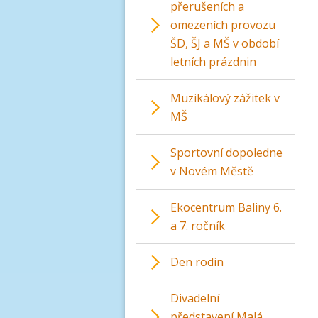
přerušeních a
omezeních provozu
ŠD, ŠJ a MŠ v období
letních prázdnin
Muzikálový zážitek v
MŠ
Sportovní dopoledne
v Novém Městě
Ekocentrum Baliny 6.
a 7. ročník
Den rodin
Divadelní
představení Malá