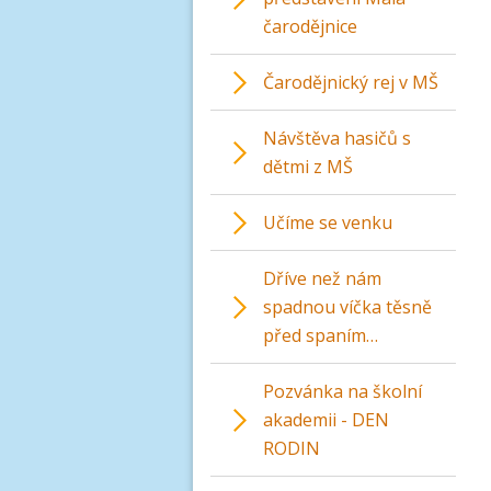
čarodějnice
Čarodějnický rej v MŠ
Návštěva hasičů s
dětmi z MŠ
Učíme se venku
Dříve než nám
spadnou víčka těsně
před spaním…
Pozvánka na školní
akademii - DEN
RODIN