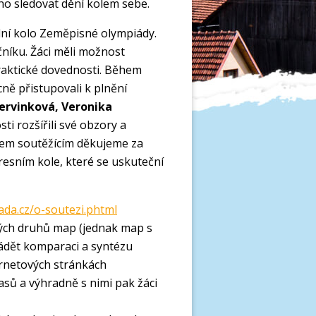
 ho sledovat dění kolem sebe.
lní kolo Zeměpisné olympiády.
ročníku. Žáci měli možnost
praktické dovednosti. Během
ícně přistupovali k plnění
ervinková, Veronika
sti rozšířili své obzory a
šem soutěžícím děkujeme za
esním kole, které se uskuteční
da.cz/o-soutezi.phtml
ných druhů map (jednak map s
ádět komparaci a syntézu
ernetových stránkách
sů a výhradně s nimi pak žáci