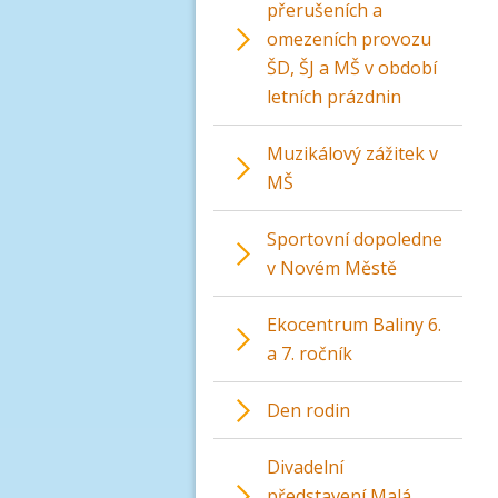
přerušeních a
omezeních provozu
ŠD, ŠJ a MŠ v období
letních prázdnin
Muzikálový zážitek v
MŠ
Sportovní dopoledne
v Novém Městě
Ekocentrum Baliny 6.
a 7. ročník
Den rodin
Divadelní
představení Malá