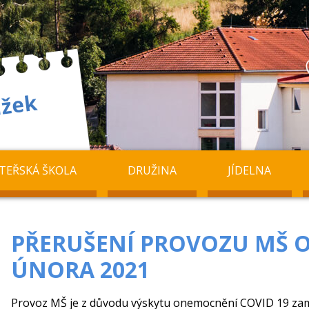
TEŘSKÁ ŠKOLA
DRUŽINA
JÍDELNA
PŘERUŠENÍ PROVOZU MŠ O
ÚNORA 2021
Provoz MŠ je z důvodu výskytu onemocnění COVID 19 za