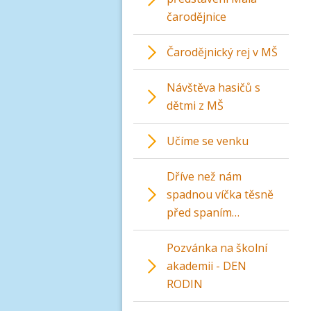
čarodějnice
Čarodějnický rej v MŠ
Návštěva hasičů s
dětmi z MŠ
Učíme se venku
Dříve než nám
spadnou víčka těsně
před spaním…
Pozvánka na školní
akademii - DEN
RODIN