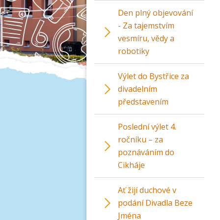
Den plný objevování
- Za tajemstvím
vesmíru, vědy a
robotiky
Výlet do Bystřice za
divadelním
představením
Poslední výlet 4.
ročníku – za
poznáváním do
Cikháje
Ať žijí duchové v
podání Divadla Beze
Jména