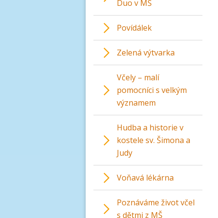
Duo v MŠ
Povídálek
Zelená výtvarka
Včely – malí
pomocníci s velkým
významem
Hudba a historie v
kostele sv. Šimona a
Judy
Voňavá lékárna
Poznáváme život včel
s dětmi z MŠ