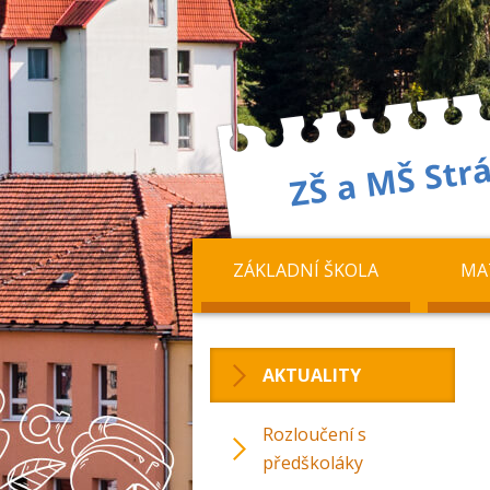
ZÁKLADNÍ ŠKOLA
MA
AKTUALITY
Rozloučení s
předškoláky