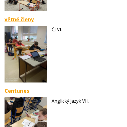
větné členy
ČJ VI.
Centuries
Anglický jazyk VII.