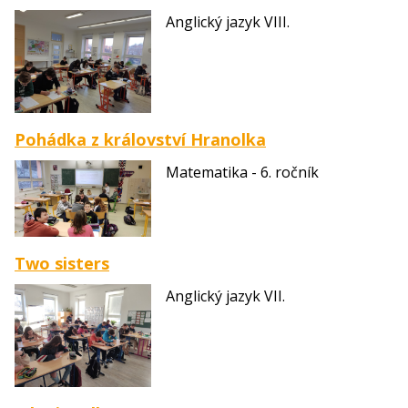
Anglický jazyk VIII.
Pohádka z království Hranolka
Matematika - 6. ročník
Two sisters
Anglický jazyk VII.