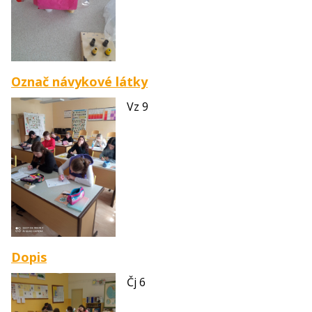
Označ návykové látky
Vz 9
Dopis
Čj 6