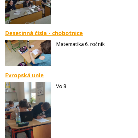
Desetinná čísla - chobotnice
Matematika 6. ročník
Evropská unie
Vo 8