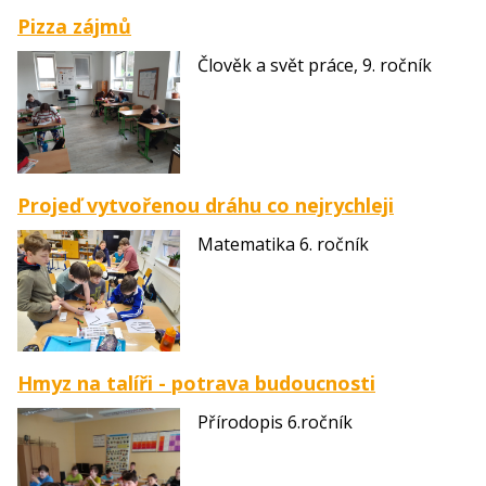
Pizza zájmů
Člověk a svět práce, 9. ročník
Projeď vytvořenou dráhu co nejrychleji
Matematika 6. ročník
Hmyz na talíři - potrava budoucnosti
Přírodopis 6.ročník