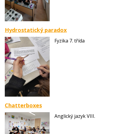
Hydrostatický paradox
Fyzika 7. třída
Chatterboxes
Anglický jazyk VIII.