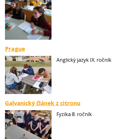
Prague
Anglický jazyk IX. ročník
Galvanický článek z citronu
Fyzika 8. ročník