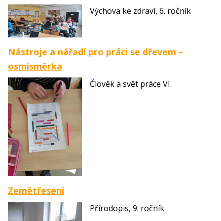
Výchova ke zdraví, 6. ročník
Nástroje a nářadí pro práci se dřevem –
osmisměrka
Člověk a svět práce VI.
Zemětřesení
Přírodopis, 9. ročník