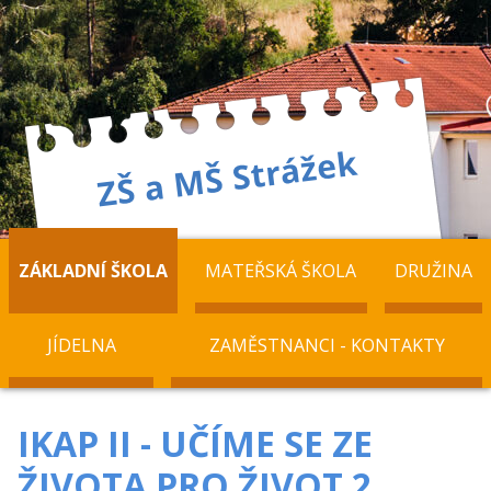
ZÁKLADNÍ ŠKOLA
MATEŘSKÁ ŠKOLA
DRUŽINA
JÍDELNA
ZAMĚSTNANCI - KONTAKTY
IKAP II - UČÍME SE ZE
ŽIVOTA PRO ŽIVOT 2