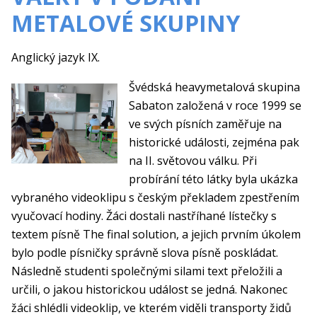
METALOVÉ SKUPINY
Anglický jazyk IX.
Švédská heavymetalová skupina
Sabaton založená v roce 1999 se
ve svých písních zaměřuje na
historické události, zejména pak
na II. světovou válku. Při
probírání této látky byla ukázka
vybraného videoklipu s českým překladem zpestřením
vyučovací hodiny. Žáci dostali nastříhané lístečky s
textem písně The final solution, a jejich prvním úkolem
bylo podle písničky správně slova písně poskládat.
Následně studenti společnými silami text přeložili a
určili, o jakou historickou událost se jedná. Nakonec
žáci shlédli videoklip, ve kterém viděli transporty židů