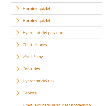
Horniny-quizlet
Horniny-quizlet
Hydrostatický paradox
Chatterboxes
větné členy
Centuries
Hydrostatický tlak
Teplota
Hmyz jako nedílná součást potravního