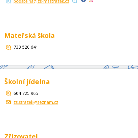
podatelna@zs-msstrazek.cz
Mateřská škola
733 520 641
Školní jídelna
604 725 965
zs.strazek@seznam.cz
Zřizovatel