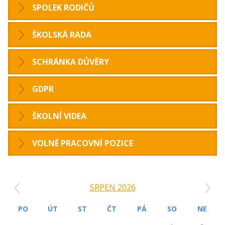
SPOLEK RODIČŮ
ŠKOLSKÁ RADA
SCHRÁNKA DŮVĚRY
GDPR
ŠKOLNÍ VIDEA
VOLNÉ PRACOVNÍ POZICE
‹
›
SRPEN 2026
PO
ÚT
ST
ČT
PÁ
SO
NE