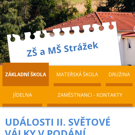
ZÁKLADNÍ ŠKOLA
MATEŘSKÁ ŠKOLA
DRUŽINA
JÍDELNA
ZAMĚSTNANCI - KONTAKTY
UDÁLOSTI II. SVĚTOVÉ
VÁLKY V PODÁNÍ