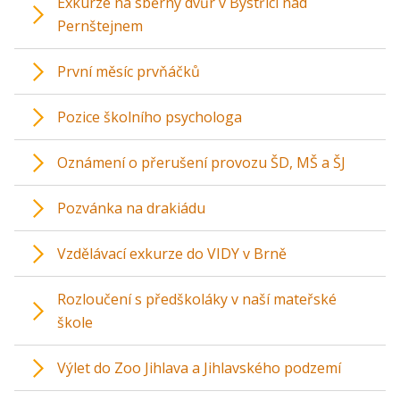
Exkurze na sběrný dvůr v Bystřici nad
Pernštejnem
První měsíc prvňáčků
Pozice školního psychologa
Oznámení o přerušení provozu ŠD, MŠ a ŠJ
Pozvánka na drakiádu
Vzdělávací exkurze do VIDY v Brně
Rozloučení s předškoláky v naší mateřské
škole
Výlet do Zoo Jihlava a Jihlavského podzemí