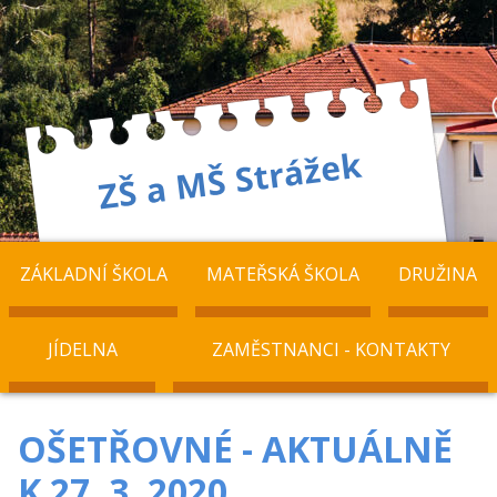
ZÁKLADNÍ ŠKOLA
MATEŘSKÁ ŠKOLA
DRUŽINA
JÍDELNA
ZAMĚSTNANCI - KONTAKTY
OŠETŘOVNÉ - AKTUÁLNĚ
K 27. 3. 2020