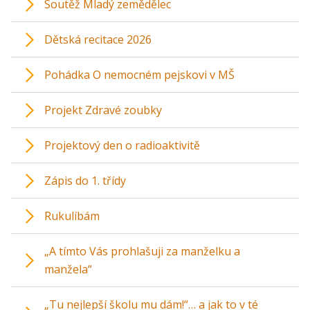
Soutěž Mladý zemědělec
Dětská recitace 2026
Pohádka O nemocném pejskovi v MŠ
Projekt Zdravé zoubky
Projektový den o radioaktivitě
Zápis do 1. třídy
Rukulíbám
„A tímto Vás prohlašuji za manželku a
manžela“
„Tu nejlepší školu mu dám!“… a jak to v té