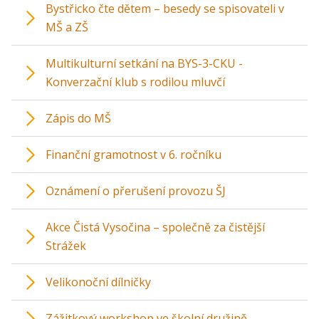
Bystřicko čte dětem – besedy se spisovateli v
MŠ a ZŠ
Multikulturní setkání na BYS-3-CKU -
Konverzační klub s rodilou mluvčí
Zápis do MŠ
Finanční gramotnost v 6. ročníku
Oznámení o přerušení provozu ŠJ
Akce Čistá Vysočina – společně za čistější
Strážek
Velikonoční dílničky
Zážitkový workshop ve školní družině