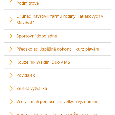
Podmitrově
Druháci navštívili farmu rodiny Hatlákových v
Meziboří
Sportovní dopoledne
Předškoláci úspěšně dokončili kurz plavání
Kouzelník Waldini Duo v MŠ
Povídálek
Zelená výtvarka
Včely – malí pomocníci s velkým významem
Hudba a historie v kostele sv. Šimona a Judy