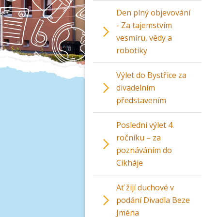
Den plný objevování
- Za tajemstvím
vesmíru, vědy a
robotiky
Výlet do Bystřice za
divadelním
představením
Poslední výlet 4.
ročníku – za
poznáváním do
Cikháje
Ať žijí duchové v
podání Divadla Beze
Jména