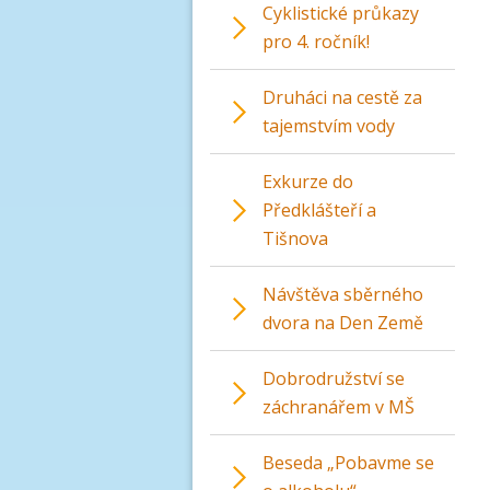
Cyklistické průkazy
pro 4. ročník!
Druháci na cestě za
tajemstvím vody
Exkurze do
Předklášteří a
Tišnova
Návštěva sběrného
dvora na Den Země
Dobrodružství se
záchranářem v MŠ
Beseda „Pobavme se