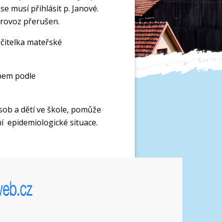
se musí přihlásit p. Janové.
provoz přerušen.
čitelka mateřské
obem podle
ob a dětí ve škole, pomůže
í epidemiologické situace.