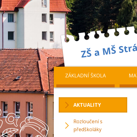
ZÁKLADNÍ ŠKOLA
MA
AKTUALITY
Rozloučení s
předškoláky