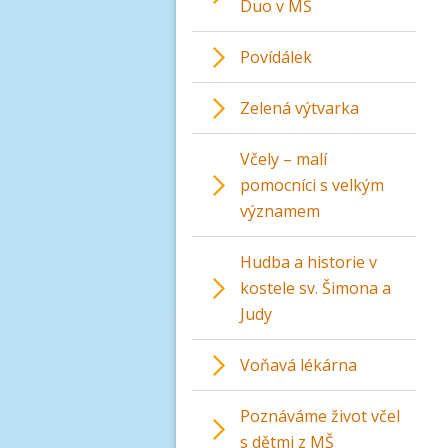
Duo v MŠ
Povídálek
Zelená výtvarka
Včely – malí
pomocníci s velkým
významem
Hudba a historie v
kostele sv. Šimona a
Judy
Voňavá lékárna
Poznáváme život včel
s dětmi z MŠ