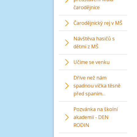
čarodějnice
Čarodějnický rej v MŠ
Návštěva hasičů s
dětmi z MŠ
Učíme se venku
Dříve než nám
spadnou víčka těsně
před spaním…
Pozvánka na školní
akademii - DEN
RODIN