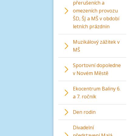
přerušeních a
omezeních provozu
ŠD, ŠJ a MŠ v období
letních prázdnin
Muzikálový zážitek v
MŠ
Sportovní dopoledne
v Novém Městě
Ekocentrum Baliny 6.
a 7. ročník
Den rodin
Divadelní
představení Malá