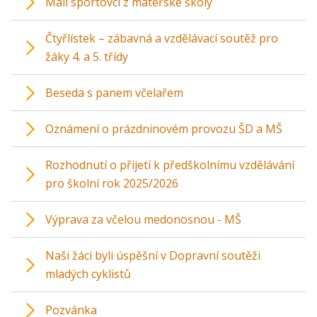
Malí sportovci z mateřské školy
Čtyřlístek – zábavná a vzdělávací soutěž pro
žáky 4. a 5. třídy
Beseda s panem včelařem
Oznámení o prázdninovém provozu ŠD a MŠ
Rozhodnutí o přijetí k předškolnímu vzdělávání
pro školní rok 2025/2026
Výprava za včelou medonosnou - MŠ
Naši žáci byli úspěšní v Dopravní soutěži
mladých cyklistů
Pozvánka