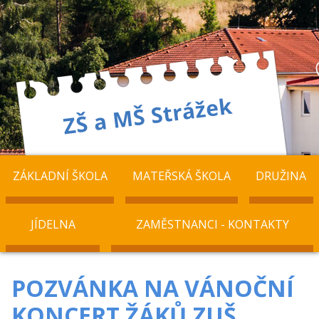
ZÁKLADNÍ ŠKOLA
MATEŘSKÁ ŠKOLA
DRUŽINA
JÍDELNA
ZAMĚSTNANCI - KONTAKTY
POZVÁNKA NA VÁNOČNÍ
KONCERT ŽÁKŮ ZUŠ