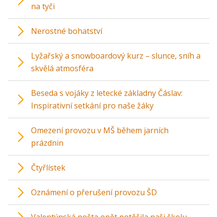
na tyči
Nerostné bohatství
Lyžařský a snowboardový kurz – slunce, sníh a
skvělá atmosféra
Beseda s vojáky z letecké základny Čáslav:
Inspirativní setkání pro naše žáky
Omezení provozu v MŠ během jarních
prázdnin
Čtyřlístek
Oznámení o přerušení provozu ŠD
Valentýnská pošta opět potěšila naši školu