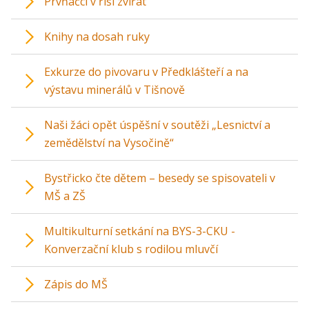
Prvňáčci v říši zvířat
Knihy na dosah ruky
Exkurze do pivovaru v Předklášteří a na
výstavu minerálů v Tišnově
Naši žáci opět úspěšní v soutěži „Lesnictví a
zemědělství na Vysočině“
Bystřicko čte dětem – besedy se spisovateli v
MŠ a ZŠ
Multikulturní setkání na BYS-3-CKU -
Konverzační klub s rodilou mluvčí
Zápis do MŠ