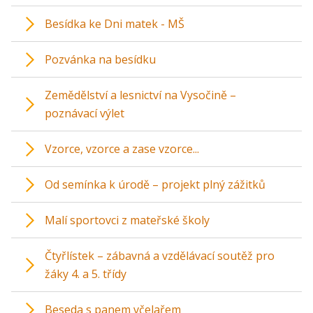
Besídka ke Dni matek - MŠ
Pozvánka na besídku
Zemědělství a lesnictví na Vysočině –
poznávací výlet
Vzorce, vzorce a zase vzorce...
Od semínka k úrodě – projekt plný zážitků
Malí sportovci z mateřské školy
Čtyřlístek – zábavná a vzdělávací soutěž pro
žáky 4. a 5. třídy
Beseda s panem včelařem