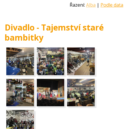
Řazení:
Alba
|
Podle data
Divadlo - Tajemství staré
bambitky