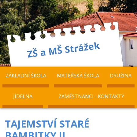
ZÁKLADNÍ ŠKOLA
MATEŘSKÁ ŠKOLA
DRUŽINA
JÍDELNA
ZAMĚSTNANCI - KONTAKTY
TAJEMSTVÍ STARÉ
BAMBITKY II.