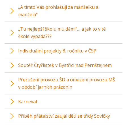
„A tímto Vás prohlašuji za manželku a
manžela“
„Tu nejlepší školu mu dám!“… a jak to v té
škole vypadá???
Individuální projekty 8. ročníku v ČSP
Soutěž Čtyřlístek v Bystřici nad Pernštejnem
Přerušení provozu ŠD a omezení provozu MŠ
v období jarních prázdnin
Karneval
Příběh přátelství zaujal děti ze třídy Sovičky