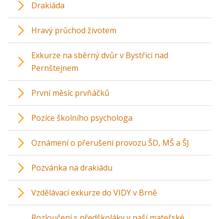
Drakiáda
Hravý průchod životem
Exkurze na sběrný dvůr v Bystřici nad
Pernštejnem
První měsíc prvňáčků
Pozice školního psychologa
Oznámení o přerušení provozu ŠD, MŠ a ŠJ
Pozvánka na drakiádu
Vzdělávací exkurze do VIDY v Brně
Rozloučení s předškoláky v naší mateřské