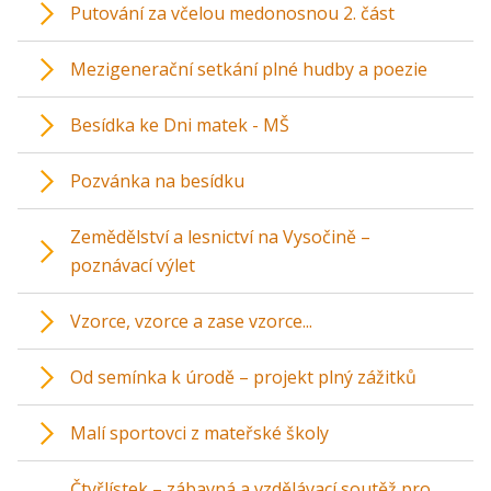
Putování za včelou medonosnou 2. část
Mezigenerační setkání plné hudby a poezie
Besídka ke Dni matek - MŠ
Pozvánka na besídku
Zemědělství a lesnictví na Vysočině –
poznávací výlet
Vzorce, vzorce a zase vzorce...
Od semínka k úrodě – projekt plný zážitků
Malí sportovci z mateřské školy
Čtyřlístek – zábavná a vzdělávací soutěž pro