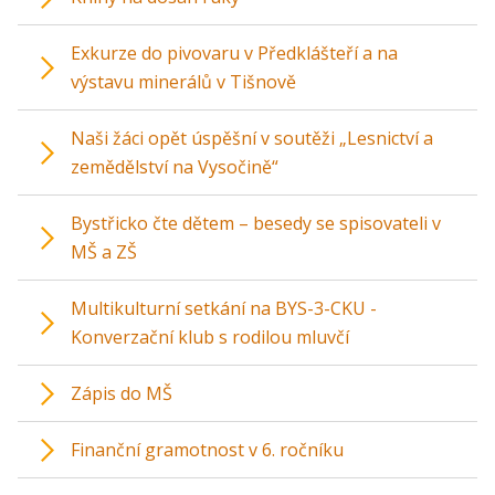
Exkurze do pivovaru v Předklášteří a na
výstavu minerálů v Tišnově
Naši žáci opět úspěšní v soutěži „Lesnictví a
zemědělství na Vysočině“
Bystřicko čte dětem – besedy se spisovateli v
MŠ a ZŠ
Multikulturní setkání na BYS-3-CKU -
Konverzační klub s rodilou mluvčí
Zápis do MŠ
Finanční gramotnost v 6. ročníku