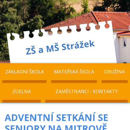
ZÁKLADNÍ ŠKOLA
MATEŘSKÁ ŠKOLA
DRUŽINA
JÍDELNA
ZAMĚSTNANCI - KONTAKTY
ADVENTNÍ SETKÁNÍ SE
SENIORY NA MITROVĚ