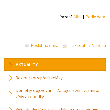
Řazení:
Alba
|
Podle data
Poslat na e-mail
Tisknout
↑ Nahoru
AKTUALITY
Rozloučení s předškoláky
Den plný objevování - Za tajemstvím vesmíru,
vědy a robotiky
Výlet do Bystřice za divadelním představením