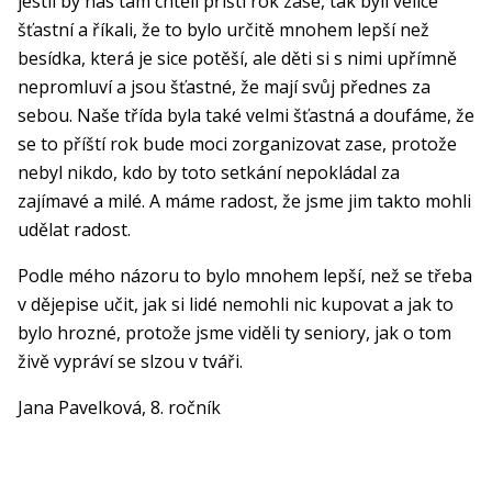
jestli by nás tam chtěli příští rok zase, tak byli velice
šťastní a říkali, že to bylo určitě mnohem lepší než
besídka, která je sice potěší, ale děti si s nimi upřímně
nepromluví a jsou šťastné, že mají svůj přednes za
sebou. Naše třída byla také velmi šťastná a doufáme, že
se to příští rok bude moci zorganizovat zase, protože
nebyl nikdo, kdo by toto setkání nepokládal za
zajímavé a milé. A máme radost, že jsme jim takto mohli
udělat radost.
Podle mého názoru to bylo mnohem lepší, než se třeba
v dějepise učit, jak si lidé nemohli nic kupovat a jak to
bylo hrozné, protože jsme viděli ty seniory, jak o tom
živě vypráví se slzou v tváři.
Jana Pavelková, 8. ročník