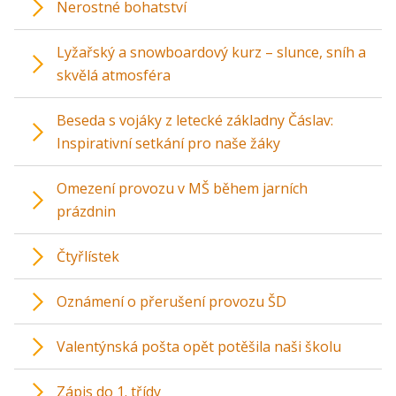
Nerostné bohatství
Lyžařský a snowboardový kurz – slunce, sníh a
skvělá atmosféra
Beseda s vojáky z letecké základny Čáslav:
Inspirativní setkání pro naše žáky
Omezení provozu v MŠ během jarních
prázdnin
Čtyřlístek
Oznámení o přerušení provozu ŠD
Valentýnská pošta opět potěšila naši školu
Zápis do 1. třídy