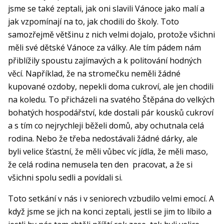
jsme se také zeptali, jak oni slavili Vánoce jako malí a
jak vzpomínají na to, jak chodili do školy. Toto
samozřejmě většinu z nich velmi dojalo, protože všichni
měli své dětské Vánoce za války. Ale tím pádem nám
přiblížily spoustu zajímavých a k politování hodných
věcí. Například, že na stromečku neměli žádné
kupované ozdoby, nepekli doma cukroví, ale jen chodili
na koledu. To přicházeli na svatého Štěpána do velkých
bohatých hospodářství, kde dostali pár kousků cukroví
a s tím co nejrychleji běželi domů, aby ochutnala celá
rodina. Nebo že třeba nedostávali žádné dárky, ale
byli velice šťastní, že měli vůbec víc jídla, že měli maso,
že celá rodina nemusela ten den pracovat, a že si
všichni spolu sedli a povídali si.
Toto setkání v nás i v seniorech vzbudilo velmi emocí. A
když jsme se jich na konci zeptali, jestli se jim to líbilo a