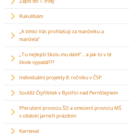
Zápis do 1. třídy
Rukulíbám
„A tímto Vás prohlašuji za manželku a
manžela“
„Tu nejlepší školu mu dám!“… a jak to v té
škole vypadá???
Individuální projekty 8. ročníku v ČSP
Soutěž Čtyřlístek v Bystřici nad Pernštejnem
Přerušení provozu ŠD a omezení provozu MŠ
v období jarních prázdnin
Karneval