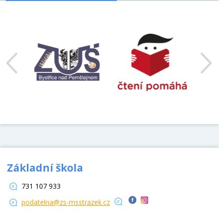
předchozí
Základní škola
731 107 933
podatelna@zs-msstrazek.cz