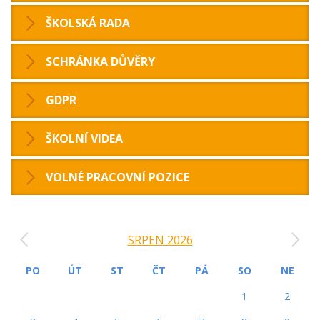
ŠKOLSKÁ RADA
SCHRÁNKA DŮVĚRY
GDPR
ŠKOLNÍ VIDEA
VOLNÉ PRACOVNÍ POZICE
‹
›
SRPEN 2026
PO
ÚT
ST
ČT
PÁ
SO
NE
1
2