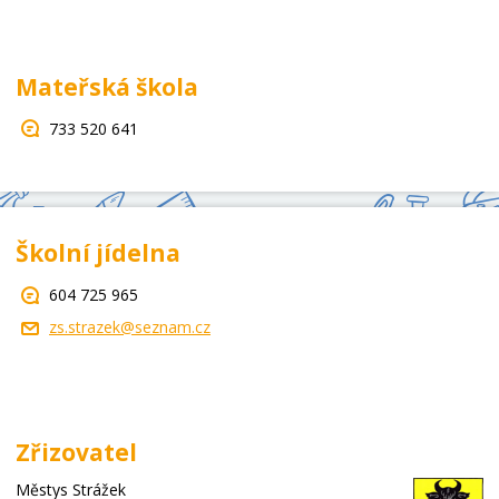
Mateřská škola
733 520 641
Školní jídelna
604 725 965
zs.strazek@seznam.cz
Zřizovatel
Městys Strážek