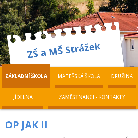
ZÁKLADNÍ ŠKOLA
MATEŘSKÁ ŠKOLA
DRUŽINA
JÍDELNA
ZAMĚSTNANCI - KONTAKTY
OP JAK II