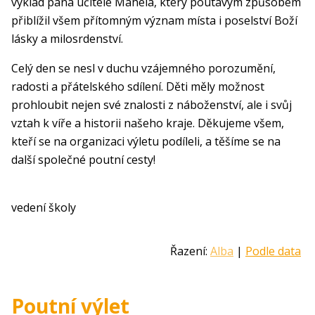
výklad pana učitele Mahela, který poutavým způsobem
přiblížil všem přítomným význam místa i poselství Boží
lásky a milosrdenství.
Celý den se nesl v duchu vzájemného porozumění,
radosti a přátelského sdílení. Děti měly možnost
prohloubit nejen své znalosti z náboženství, ale i svůj
vztah k víře a historii našeho kraje. Děkujeme všem,
kteří se na organizaci výletu podíleli, a těšíme se na
další společné poutní cesty!
vedení školy
Řazení:
Alba
|
Podle data
Poutní výlet