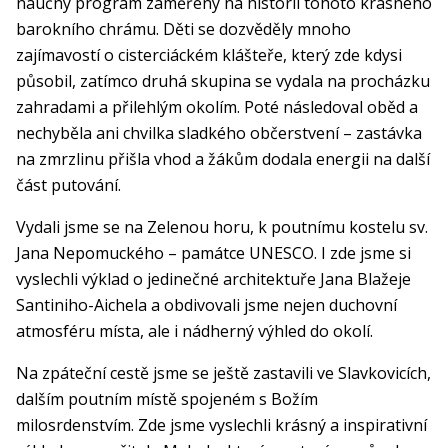
naučný program zaměřený na historii tohoto krásného
barokního chrámu. Děti se dozvěděly mnoho
zajímavostí o cisterciáckém klášteře, který zde kdysi
působil, zatímco druhá skupina se vydala na procházku
zahradami a přilehlým okolím. Poté následoval oběd a
nechyběla ani chvilka sladkého občerstvení – zastávka
na zmrzlinu přišla vhod a žákům dodala energii na další
část putování.
Vydali jsme se na Zelenou horu, k poutnímu kostelu sv.
Jana Nepomuckého – památce UNESCO. I zde jsme si
vyslechli výklad o jedinečné architektuře Jana Blažeje
Santiniho-Aichela a obdivovali jsme nejen duchovní
atmosféru místa, ale i nádherný výhled do okolí.
Na zpáteční cestě jsme se ještě zastavili ve Slavkovicích,
dalším poutním místě spojeném s Božím
milosrdenstvím. Zde jsme vyslechli krásný a inspirativní