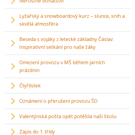
Nerostné bohatství
Lyžařský a snowboardový kurz – slunce, sníh a
skvělá atmosféra
Beseda s vojáky z letecké základny Čáslav:
Inspirativní setkání pro naše žáky
Omezení provozu v MŠ během jarních
prázdnin
Čtyřlístek
Oznámení o přerušení provozu ŠD
Valentýnská pošta opět potěšila naši školu
Zápis do 1. třídy