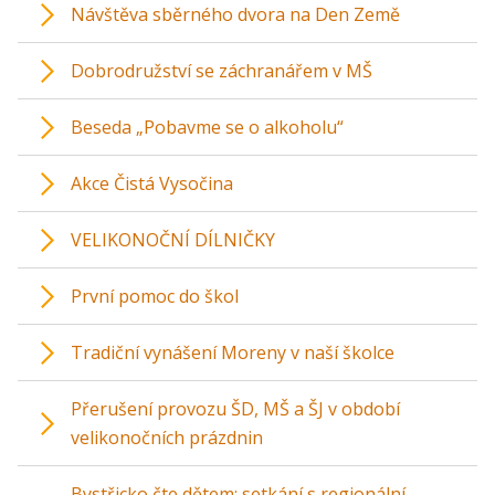
Návštěva sběrného dvora na Den Země
Dobrodružství se záchranářem v MŠ
Beseda „Pobavme se o alkoholu“
Akce Čistá Vysočina
VELIKONOČNÍ DÍLNIČKY
První pomoc do škol
Tradiční vynášení Moreny v naší školce
Přerušení provozu ŠD, MŠ a ŠJ v období
velikonočních prázdnin
Bystřicko čte dětem: setkání s regionální