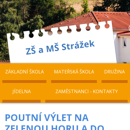
ZÁKLADNÍ ŠKOLA
MATEŘSKÁ ŠKOLA
DRUŽINA
JÍDELNA
ZAMĚSTNANCI - KONTAKTY
POUTNÍ VÝLET NA
ZELENOU HORU A DO