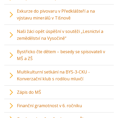
Exkurze do pivovaru v Předklášteří a na
výstavu minerálů v Tišnově
Naši žáci opět úspěšní v soutěži „Lesnictví a
zemědělství na Vysočině“
Bystřicko čte dětem – besedy se spisovateli v
MŠ a ZŠ
Multikulturní setkání na BYS-3-CKU -
Konverzační klub s rodilou mluvčí
Zápis do MŠ
Finanční gramotnost v 6. ročníku