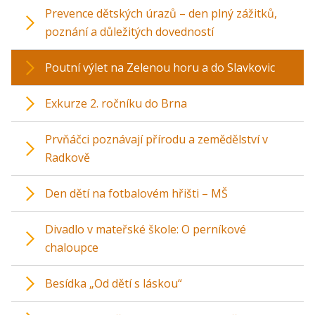
Prevence dětských úrazů – den plný zážitků,
poznání a důležitých dovedností
Poutní výlet na Zelenou horu a do Slavkovic
Exkurze 2. ročníku do Brna
Prvňáčci poznávají přírodu a zemědělství v
Radkově
Den dětí na fotbalovém hřišti – MŠ
Divadlo v mateřské škole: O perníkové
chaloupce
Besídka „Od dětí s láskou“