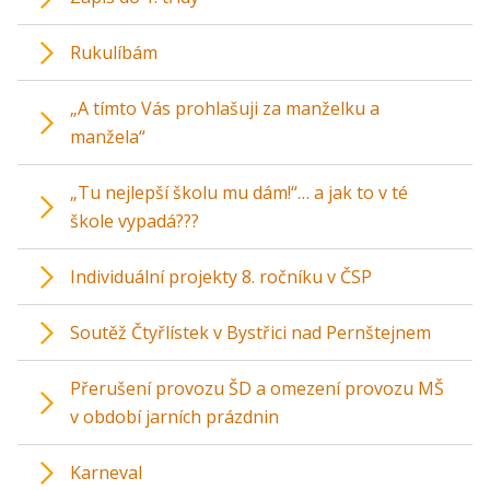
Rukulíbám
„A tímto Vás prohlašuji za manželku a
manžela“
„Tu nejlepší školu mu dám!“… a jak to v té
škole vypadá???
Individuální projekty 8. ročníku v ČSP
Soutěž Čtyřlístek v Bystřici nad Pernštejnem
Přerušení provozu ŠD a omezení provozu MŠ
v období jarních prázdnin
Karneval