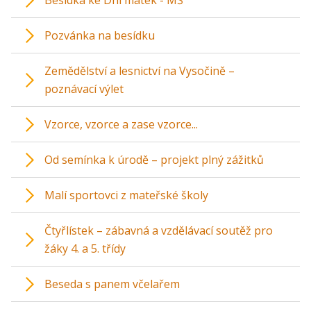
Besídka ke Dni matek - MŠ
Pozvánka na besídku
Zemědělství a lesnictví na Vysočině –
poznávací výlet
Vzorce, vzorce a zase vzorce...
Od semínka k úrodě – projekt plný zážitků
Malí sportovci z mateřské školy
Čtyřlístek – zábavná a vzdělávací soutěž pro
žáky 4. a 5. třídy
Beseda s panem včelařem