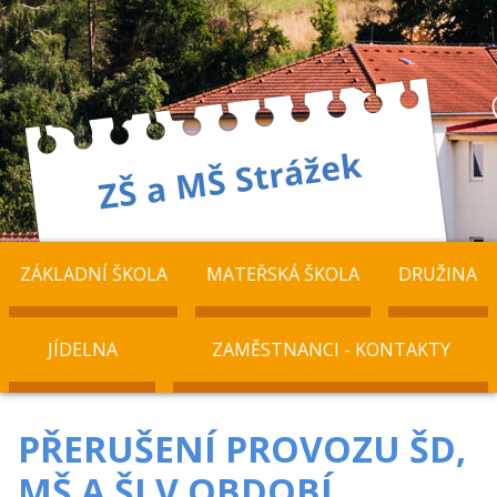
ZÁKLADNÍ ŠKOLA
MATEŘSKÁ ŠKOLA
DRUŽINA
JÍDELNA
ZAMĚSTNANCI - KONTAKTY
PŘERUŠENÍ PROVOZU ŠD,
MŠ A ŠJ V OBDOBÍ