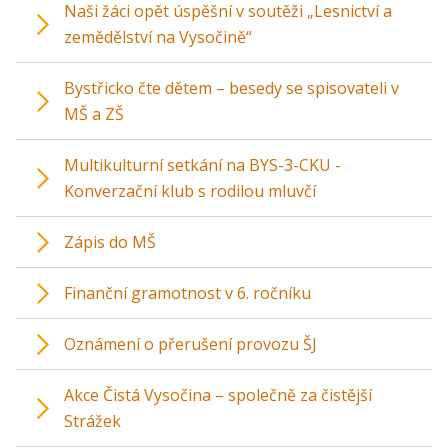
Naši žáci opět úspěšní v soutěži „Lesnictví a
zemědělství na Vysočině“
Bystřicko čte dětem – besedy se spisovateli v
MŠ a ZŠ
Multikulturní setkání na BYS-3-CKU -
Konverzační klub s rodilou mluvčí
Zápis do MŠ
Finanční gramotnost v 6. ročníku
Oznámení o přerušení provozu ŠJ
Akce Čistá Vysočina – společně za čistější
Strážek