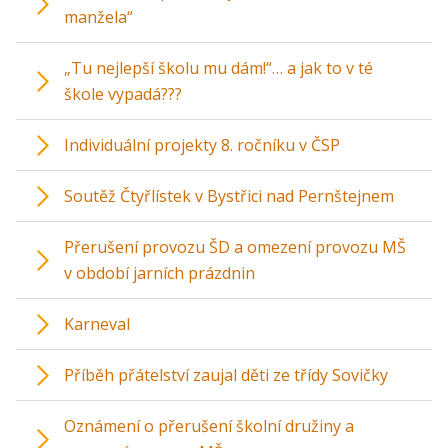
manžela“
„Tu nejlepší školu mu dám!“… a jak to v té
škole vypadá???
Individuální projekty 8. ročníku v ČSP
Soutěž Čtyřlístek v Bystřici nad Pernštejnem
Přerušení provozu ŠD a omezení provozu MŠ
v období jarních prázdnin
Karneval
Příběh přátelství zaujal děti ze třídy Sovičky
Oznámení o přerušení školní družiny a