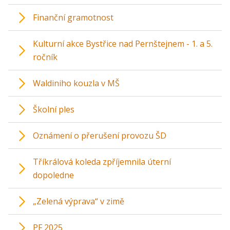
Finanční gramotnost
Kulturní akce Bystřice nad Pernštejnem - 1. a 5.
ročník
Waldiniho kouzla v MŠ
Školní ples
Oznámení o přerušení provozu ŠD
Tříkrálová koleda zpříjemnila úterní
dopoledne
„Zelená výprava“ v zimě
PF 2025