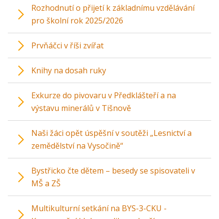
Rozhodnutí o přijetí k základnímu vzdělávání
pro školní rok 2025/2026
Prvňáčci v říši zvířat
Knihy na dosah ruky
Exkurze do pivovaru v Předklášteří a na
výstavu minerálů v Tišnově
Naši žáci opět úspěšní v soutěži „Lesnictví a
zemědělství na Vysočině“
Bystřicko čte dětem – besedy se spisovateli v
MŠ a ZŠ
Multikulturní setkání na BYS-3-CKU -