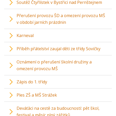
Soutěž Čtyřlístek v Bystřici nad Pernštejnem
Přerušení provozu ŠD a omezení provozu MŠ
v období jarních prázdnin
Karneval
Příběh přátelství zaujal děti ze třídy Sovičky
Oznámení o přerušení školní družiny a
omezení provozu MŠ
Zápis do 1. třídy
Ples ZŠ a MŠ Strážek
Deváťáci na cestě za budoucností: pět škol,
festival a měsíc plný zážitků