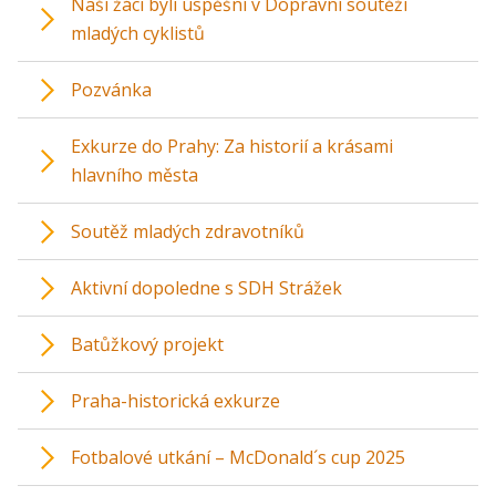
Naši žáci byli úspěšní v Dopravní soutěži
mladých cyklistů
Pozvánka
Exkurze do Prahy: Za historií a krásami
hlavního města
Soutěž mladých zdravotníků
Aktivní dopoledne s SDH Strážek
Batůžkový projekt
Praha-historická exkurze
Fotbalové utkání – McDonald´s cup 2025