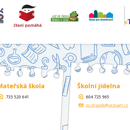
Mateřská škola
Školní jídelna
733 520 641
604 725 965
zs.strazek@seznam.cz