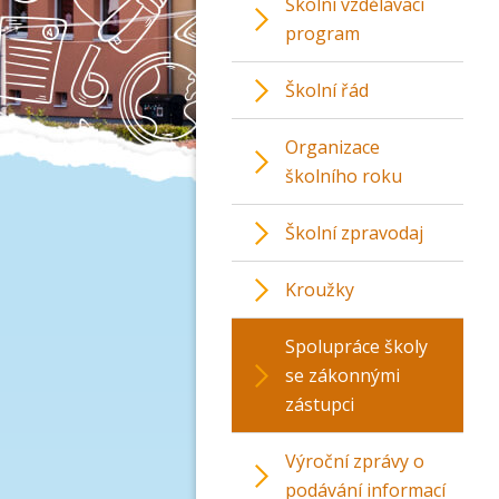
Školní vzdělávací
program
Školní řád
Organizace
školního roku
Školní zpravodaj
Kroužky
Spolupráce školy
se zákonnými
zástupci
Výroční zprávy o
podávání informací