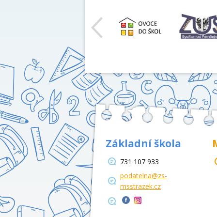
Základní škola
731 107 933
podatelna@zs-
msstrazek.cz