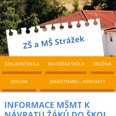
ZÁKLADNÍ ŠKOLA
MATEŘSKÁ ŠKOLA
DRUŽINA
JÍDELNA
ZAMĚSTNANCI - KONTAKTY
INFORMACE MŠMT K
NÁVRATU ŽÁKŮ DO ŠKOL