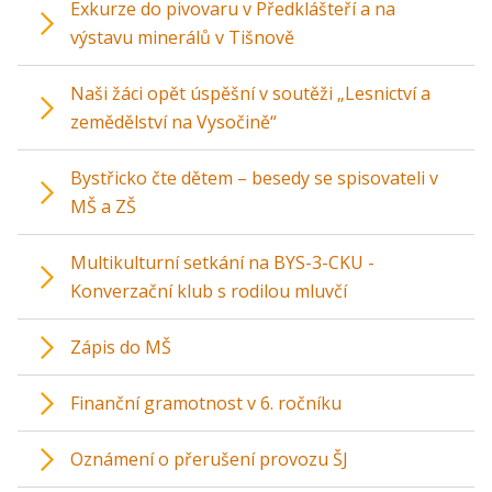
Exkurze do pivovaru v Předklášteří a na
výstavu minerálů v Tišnově
Naši žáci opět úspěšní v soutěži „Lesnictví a
zemědělství na Vysočině“
Bystřicko čte dětem – besedy se spisovateli v
MŠ a ZŠ
Multikulturní setkání na BYS-3-CKU -
Konverzační klub s rodilou mluvčí
Zápis do MŠ
Finanční gramotnost v 6. ročníku
Oznámení o přerušení provozu ŠJ