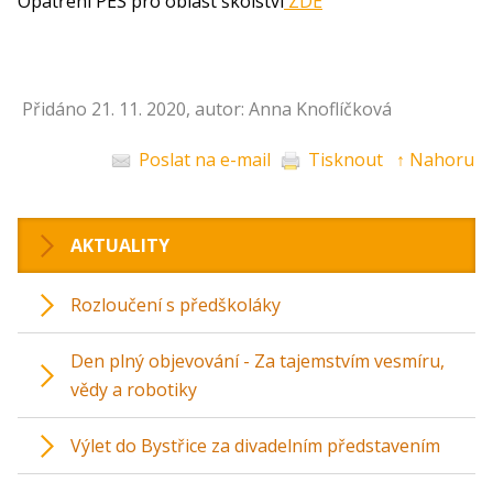
Opatření PES pro oblast školství
ZDE
Přidáno 21. 11. 2020, autor: Anna Knoflíčková
Poslat na e-mail
Tisknout
↑ Nahoru
AKTUALITY
Rozloučení s předškoláky
Den plný objevování - Za tajemstvím vesmíru,
vědy a robotiky
Výlet do Bystřice za divadelním představením