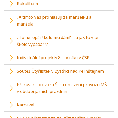
Rukulíbám
„A tímto Vás prohlašuji za manželku a
manžela“
„Tu nejlepší školu mu dám!“… a jak to v té
škole vypadá???
Individuální projekty 8. ročníku v ČSP
Soutěž Čtyřlístek v Bystřici nad Pernštejnem
Přerušení provozu ŠD a omezení provozu MŠ
v období jarních prázdnin
Karneval