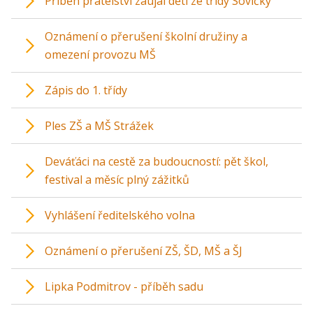
Příběh přátelství zaujal děti ze třídy Sovičky
Oznámení o přerušení školní družiny a
omezení provozu MŠ
Zápis do 1. třídy
Ples ZŠ a MŠ Strážek
Deváťáci na cestě za budoucností: pět škol,
festival a měsíc plný zážitků
Vyhlášení ředitelského volna
Oznámení o přerušení ZŠ, ŠD, MŠ a ŠJ
Lipka Podmitrov - příběh sadu