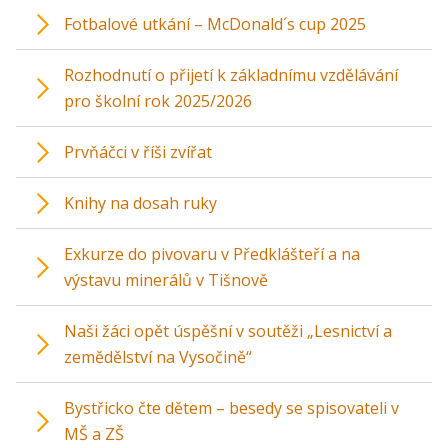
Fotbalové utkání – McDonald´s cup 2025
Rozhodnutí o přijetí k základnímu vzdělávání
pro školní rok 2025/2026
Prvňáčci v říši zvířat
Knihy na dosah ruky
Exkurze do pivovaru v Předklášteří a na
výstavu minerálů v Tišnově
Naši žáci opět úspěšní v soutěži „Lesnictví a
zemědělství na Vysočině“
Bystřicko čte dětem – besedy se spisovateli v
MŠ a ZŠ