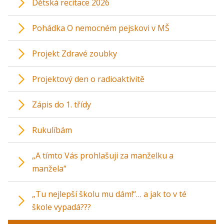
Dětská recitace 2026
Pohádka O nemocném pejskovi v MŠ
Projekt Zdravé zoubky
Projektový den o radioaktivitě
Zápis do 1. třídy
Rukulíbám
„A tímto Vás prohlašuji za manželku a
manžela“
„Tu nejlepší školu mu dám!“… a jak to v té
škole vypadá???