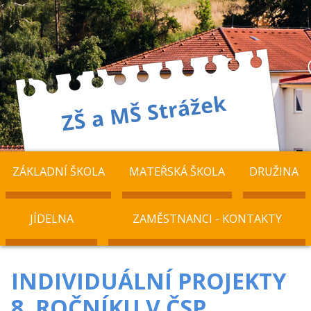
ZÁKLADNÍ ŠKOLA
MATEŘSKÁ ŠKOLA
DRUŽINA
JÍDELNA
ZAMĚSTNANCI - KONTAKTY
INDIVIDUÁLNÍ PROJEKTY
8. ROČNÍKU V ČSP