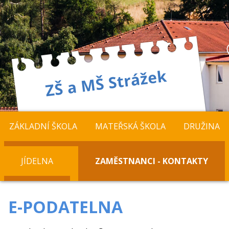
ZÁKLADNÍ ŠKOLA
MATEŘSKÁ ŠKOLA
DRUŽINA
JÍDELNA
ZAMĚSTNANCI - KONTAKTY
E-PODATELNA