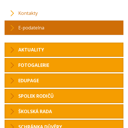
Kontakty
E-podatelna
AKTUALITY
FOTOGALERIE
EDUPAGE
SPOLEK RODIČŮ
ŠKOLSKÁ RADA
SCHRÁNKA DŮVĚRY