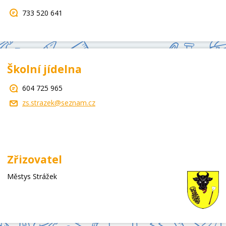
733 520 641
Školní jídelna
604 725 965
zs.strazek@seznam.cz
Zřizovatel
Městys Strážek