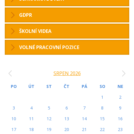
GDPR
ŠKOLNÍ VIDEA
VOLNÉ PRACOVNÍ POZICE
‹
›
SRPEN 2026
PO
ÚT
ST
ČT
PÁ
SO
NE
1
2
3
4
5
6
7
8
9
10
11
12
13
14
15
16
17
18
19
20
21
22
23